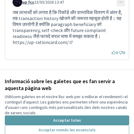
up fcs
23/03/2026 13:47
Comentari 5276
जब लाभार्थी को लगता है कि रिकॉर्ड और वास्तविक वितरण में अंतर है,
तब transaction history खोजने की जरूरत महसूस होती है। यह
विषय उपयोगी है क्योंकि paragraph beneficiary को
transparency, self-check और future complaint
readiness जैसे फायदे सरल भाषा में समझा सकता है।
https://up-rationcard.com/
(Enllaç extern)
0
0
Referència: SCG-RESU-2021-10-270
Versió 12
(de 12)
veure altres versions
Informació sobre les galetes que es fan servir a
aquesta pàgina web
Utilitzem galetes en el nostre lloc web per a millorar el rendiment i el
Termes i condicions d'ús
contingut d'aquest. Les galetes ens permeten oferir una experiència
Configuració de les galetes
d'usuari i uns continguts més personalitzats des dels nostres canals
Decidim Sant Cugat a X
Decidim Sant Cugat a Facebook
Decidim Sant Cugat a Instagram
Decidim Sant Cugat a GitHub
de xarxes socials.
(Enllaç extern)
(Enllaç extern)
(Enllaç extern)
(Enllaç extern)
Acceptar totes
Acceptar només les essencials