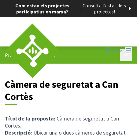
Com estan els projectes
Consulta l'estat dels
-
participatius en marxa?
projectes!
Menú
Entra
Menú p
Projectes participatius
/
Càmera de seguretat a Can
Cortès
Títol de la proposta:
Càmera de seguretat a Can
Cortès.
Descripció:
Ubicar una o dues càmeres de seguretat