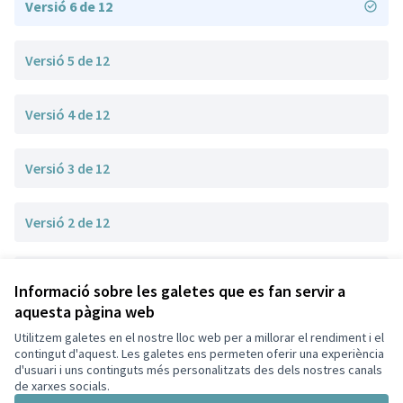
Versió 6 de 12
Versió 5 de 12
Versió 4 de 12
Versió 3 de 12
Versió 2 de 12
Versió 1 de 12
Informació sobre les galetes que es fan servir a
aquesta pàgina web
Utilitzem galetes en el nostre lloc web per a millorar el rendiment i el
Termes i condicions d'ús
contingut d'aquest. Les galetes ens permeten oferir una experiència
Configuració de les galetes
d'usuari i uns continguts més personalitzats des dels nostres canals
Decidim Sant Cugat a X
Decidim Sant Cugat a Facebook
Decidim Sant Cugat a Instagram
Decidim Sant Cugat a GitHub
de xarxes socials.
(Enllaç extern)
(Enllaç extern)
(Enllaç extern)
(Enllaç extern)