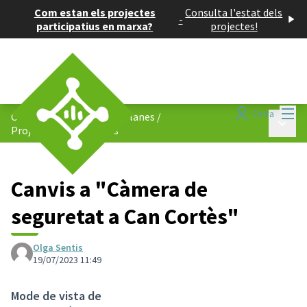
Com estan els projectes
Consulta l'estat dels
-
participatius en marxa?
projectes!
Menú
Entra
Consell de Barris de Les Planes
/
Menú p
Projectes participatius
Canvis a "Càmera de
seguretat a Can Cortès"
Olga Sentis
19/07/2023 11:49
Mode de vista de