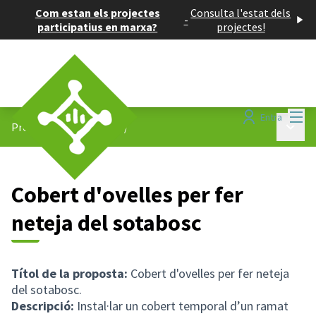
Com estan els projectes
Consulta l'estat dels
-
participatius en marxa?
projectes!
Menú
Entra
Menú p
Projectes participatius
/
Cobert d'ovelles per fer
neteja del sotabosc
Títol de la proposta:
Cobert d'ovelles per fer neteja
del sotabosc.
Descripció:
Instal·lar un cobert temporal d’un ramat