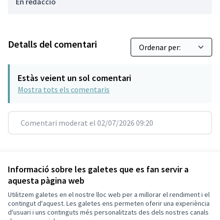
En redacció
Detalls del comentari
Estàs veient un sol comentari
Mostra tots els comentaris
Comentari moderat el 02/07/2026 09:20
Referència: SCG-RESU-2021-10-269
Versió 3
(de 3)
veure altres versions
Informació sobre les galetes que es fan servir a
aquesta pàgina web
Utilitzem galetes en el nostre lloc web per a millorar el rendiment i el
Termes i condicions d'ús
contingut d'aquest. Les galetes ens permeten oferir una experiència
Configuració de les galetes
d'usuari i uns continguts més personalitzats des dels nostres canals
Decidim Sant Cugat a X
Decidim Sant Cugat a Facebook
Decidim Sant Cugat a Instagram
Decidim Sant Cugat a GitHub