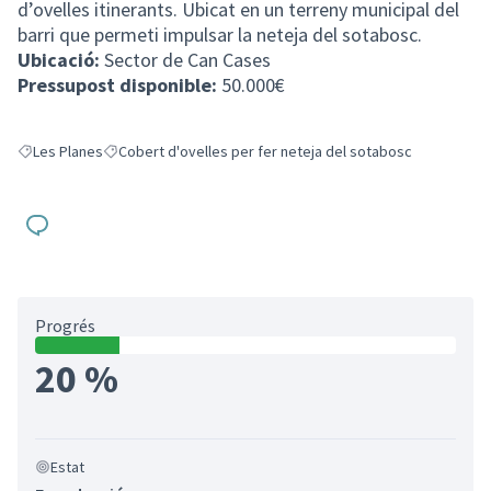
d’ovelles itinerants. Ubicat en un terreny municipal del
barri que permeti impulsar la neteja del sotabosc.
Ubicació:
Sector de Can Cases
Pressupost disponible:
50.000€
Les Planes
Cobert d'ovelles per fer neteja del sotabosc
Resultats en filtrar per: Les Planes
Resultats en filtrar per: Cobert d'ovelles per fer neteja de
Progrés
20 %
Estat