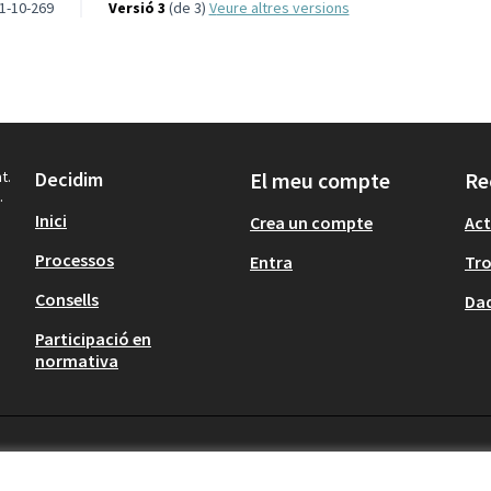
1-10-269
Versió 3
(de 3)
veure altres versions
t.
Decidim
El meu compte
Re
.
Inici
Crea un compte
Act
Processos
Entra
Tr
Consells
Dad
Participació en
normativa