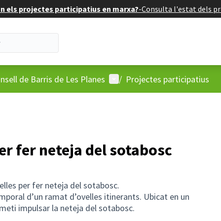
 els projectes participatius en marxa?
-
Consulta l'estat dels pr
'usuari
Menú d'usuari
nsell de Barris de Les Planes
/
Projectes participatius
er fer neteja del sotabosc
lles per fer neteja del sotabosc.
emporal d’un ramat d’ovelles itinerants. Ubicat en un
rmeti impulsar la neteja del sotabosc.