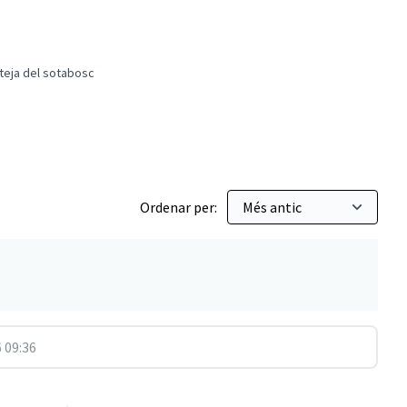
eteja del sotabosc
rt d'ovelles per fer neteja del sotabosc
Ordenar per:
 09:36