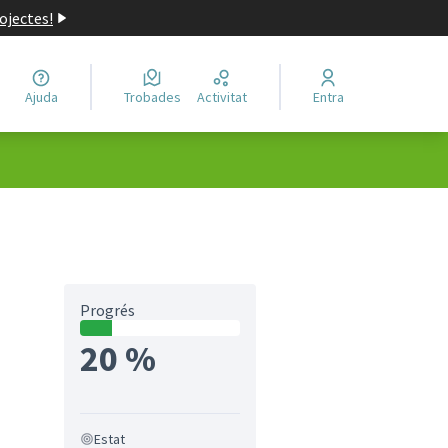
ojectes!
Ajuda
Trobades
Activitat
Entra
Progrés
20 %
Estat