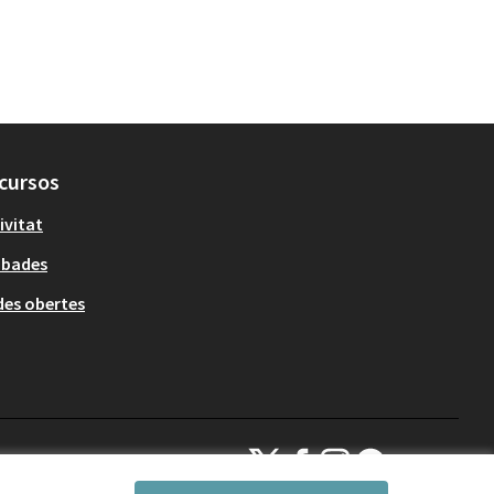
cursos
ivitat
obades
es obertes
Decidim Sant Cugat a X
Decidim Sant Cugat a Facebook
Decidim Sant Cugat a Inst
Decidim Sant Cugat a
(Enllaç extern)
(Enllaç extern)
(Enllaç extern)
(Enllaç extern)