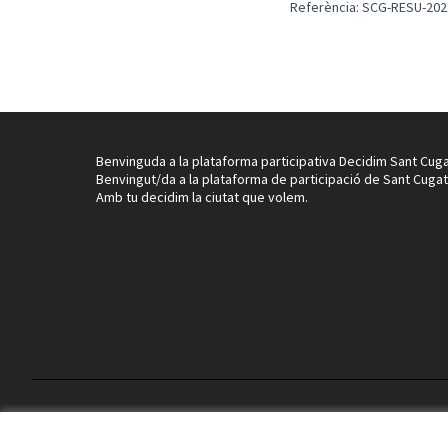
Referència: SCG-RESU-202
Benvinguda a la plataforma participativa Decidim Sant Cuga
Benvingut/da a la plataforma de participació de Sant Cugat
Amb tu decidim la ciutat que volem.
Termes i condicions d'ús
Configuració de les galetes