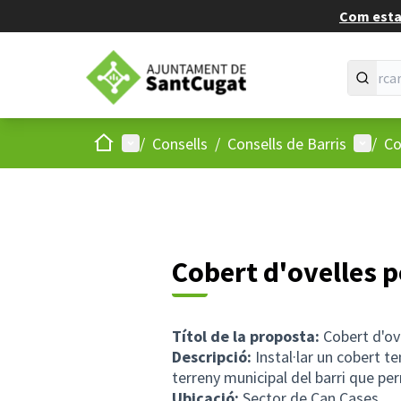
Com estan
Inici
Menú principal
Menú d
/
Consells
/
Consells de Barris
/
Co
Cobert d'ovelles p
Títol de la proposta:
Cobert d'ove
Descripció:
Instal·lar un cobert t
terreny municipal del barri que pe
Ubicació:
Sector de Can Cases