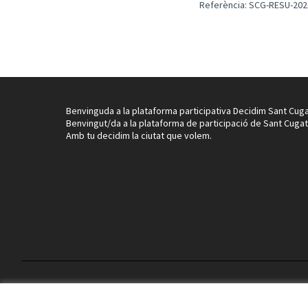
Referència: SCG-RESU-202
Benvinguda a la plataforma participativa Decidim Sant Cuga
Benvingut/da a la plataforma de participació de Sant Cugat
Amb tu decidim la ciutat que volem.
Termes i condicions d'ús
Configuració de les galetes