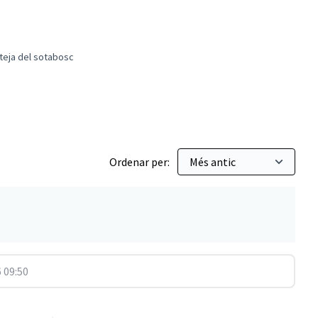
eteja del sotabosc
rt d'ovelles per fer neteja del sotabosc
Ordenar per:
 09:50