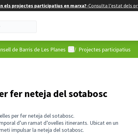
 els projectes participatius en marxa?
-
Consulta l'estat dels pr
'usuari
Menú d'usuari
nsell de Barris de Les Planes
/
Projectes participatius
er fer neteja del sotabosc
lles per fer neteja del sotabosc.
emporal d’un ramat d’ovelles itinerants. Ubicat en un
rmeti impulsar la neteja del sotabosc.