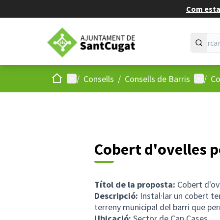
Com estan
Inici
Menú principal
Menú d
/
Consells
/
Consells de Barris
/
Co
Cobert d'ovelles p
Títol de la proposta:
Cobert d'ove
Descripció:
Instal·lar un cobert t
terreny municipal del barri que pe
Ubicació:
Sector de Can Cases