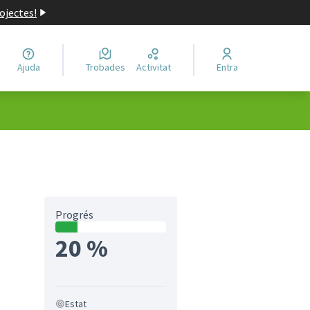
ojectes!
Ajuda
Trobades
Activitat
Entra
Progrés
20 %
Estat