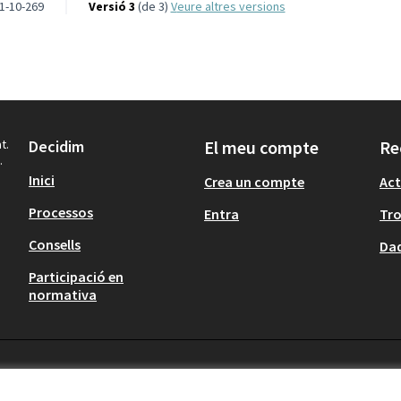
1-10-269
Versió 3
(de 3)
veure altres versions
t.
Decidim
El meu compte
Re
.
Inici
Crea un compte
Act
Processos
Entra
Tr
Consells
Dad
Participació en
normativa