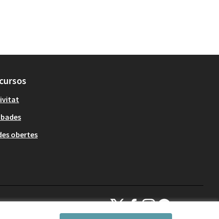
cursos
ivitat
obades
es obertes
Decidim Sant Cugat a X
Decidim Sant Cugat a Facebook
Decidim Sant Cugat a Inst
Decidim Sant Cugat a
(Enllaç extern)
(Enllaç extern)
(Enllaç extern)
(Enllaç extern)