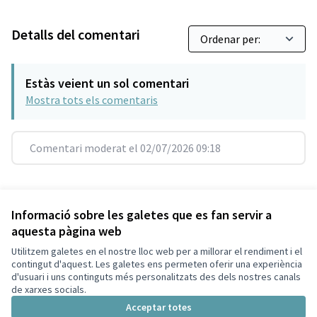
Detalls del comentari
Estàs veient un sol comentari
Mostra tots els comentaris
Comentari moderat el 02/07/2026 09:18
Referència: SCG-RESU-2021-10-267
Versió 5
(de 5)
veure altres versions
Informació sobre les galetes que es fan servir a
aquesta pàgina web
Utilitzem galetes en el nostre lloc web per a millorar el rendiment i el
Termes i condicions d'ús
contingut d'aquest. Les galetes ens permeten oferir una experiència
Configuració de les galetes
d'usuari i uns continguts més personalitzats des dels nostres canals
Decidim Sant Cugat a X
Decidim Sant Cugat a Facebook
Decidim Sant Cugat a Instagram
Decidim Sant Cugat a GitHub
de xarxes socials.
(Enllaç extern)
(Enllaç extern)
(Enllaç extern)
(Enllaç extern)
Acceptar totes