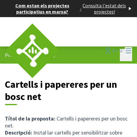
Com estan els projectes
Consulta l'estat dels
-
participatius en marxa?
projectes!
Menú
Entra
Menú p
Projectes participatius
/
Cartells i papereres per un
bosc net
Títol de la proposta:
Cartells i papereres per un bosc
net.
Descripció:
Instal·lar cartells per sensibilitzar sobre