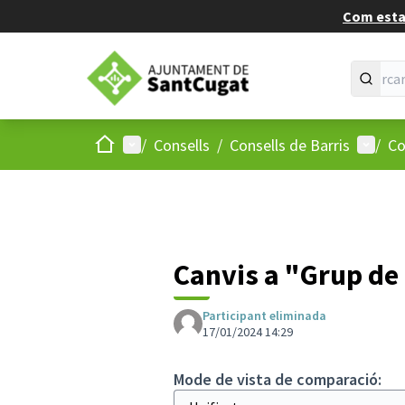
Com estan
Inici
Menú principal
Menú d
/
Consells
/
Consells de Barris
/
Co
Canvis a "Grup de 
Participant eliminada
17/01/2024 14:29
Mode de vista de comparació: