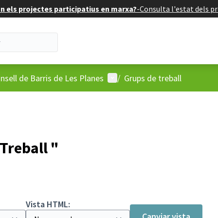
 els projectes participatius en marxa?
-
Consulta l'estat dels pr
'usuari
Menú d'usuari
nsell de Barris de Les Planes
/
Grups de treball
Treball "
Vista HTML:
Canviar vista