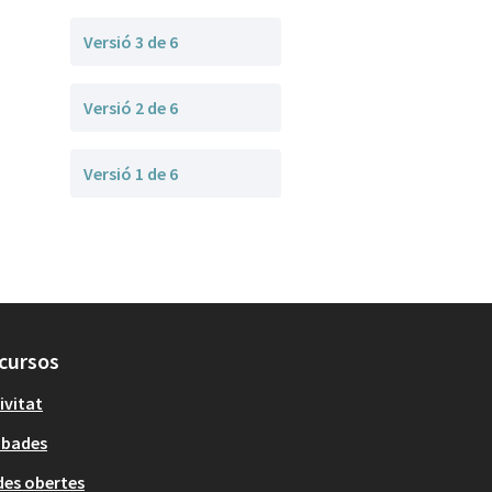
Versió 3 de 6
Versió 2 de 6
Versió 1 de 6
cursos
ivitat
obades
es obertes