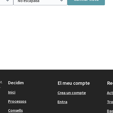
t.
Decidim
El meu compte
Re
.
Inici
Crea un compte
Act
Processos
Entra
Tr
Consells
Dad