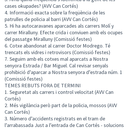
cases okupades? (AVV Can Cortés)
4. Informació exacta sobre la freqüència de les
patrulles de policia al barri (AVV Can Cortés)
5. Hi ha autocaravanes aparcades als carrers Molí y
carrer Miralluny. Efecte crida i conviuen amb els ocupes
del passatge Miralluny (Comissió festes)
6. Cotxe abandonat al carrer Doctor Modrego. Té
trencats els vidres i retrovisors (Comissió festes)
7. Seguim amb els cotxes mal aparcats a Nostra
senyora Estrada / Bar Miguel. Cal revisar senyals
prohibició d’aparcar a Nostra senyora d’estrada núm. 1
(Comissió festes)
TEMES REBUTS FORA DE TERMINI
1. Seguretat als carrers i control velocitat (AVV Can
Cortés)
2. Més vigilància però part de la policia, mossos (AVV
Can Cortés)
3. Número d’accidents registrats en el tram de
l’arrabassada Just a l’entrada de Can Cortés - solucions