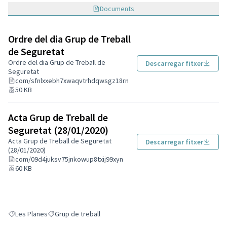
Documents
Ordre del dia Grup de Treball
de Seguretat
Ordre del dia Grup de Treball de
Descarregar fitxer
Seguretat
com/sfnlxxebh7xwaqvtrhdqwsgz18rn
50 KB
Acta Grup de Treball de
Seguretat (28/01/2020)
Acta Grup de Treball de Seguretat
Descarregar fitxer
(28/01/2020)
com/09d4juksv75jnkowup8txij99xyn
60 KB
Les Planes
Grup de treball
Resultats en filtrar per: Les Planes
Resultats en filtrar per: Grup de treball