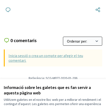
0 comentaris
Inicia sessió o crea un compte per afegir el teu
comentari.
Referència: SCG-MEET-2020-01-206
Versió 2
(de 2)
veure altres versions
Afegir al calendari
Informació sobre les galetes que es fan servir a
aquesta pàgina web
Utilitzem galetes en el nostre lloc web per a millorar el rendiment i el
Termes i condicions d'ús
contingut d'aquest. Les galetes ens permeten oferir una experiència
Configuració de les galetes