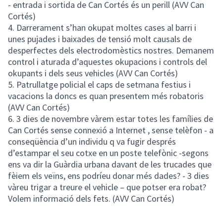
- entrada i sortida de Can Cortés és un perill (AVV Can
Cortés)
4. Darrerament s’han okupat moltes cases al barri i
unes pujades i baixades de tensió molt causals de
desperfectes dels electrodomèstics nostres. Demanem
control i aturada d’aquestes okupacions i controls del
okupants i dels seus vehicles (AVV Can Cortés)
5. Patrullatge policial el caps de setmana festius i
vacacions la doncs es quan presentem més robatoris
(AVV Can Cortés)
6. 3 dies de novembre vàrem estar totes les famílies de
Can Cortés sense connexió a Internet , sense telèfon - a
conseqüència d’un individu q va fugir després
d’estampar el seu cotxe en un poste telefònic -segons
ens va dir la Guàrdia urbana davant de les trucades que
fèiem els veïns, ens podríeu donar més dades? - 3 dies
vàreu trigar a treure el vehicle – que potser era robat?
Volem informació dels fets. (AVV Can Cortés)