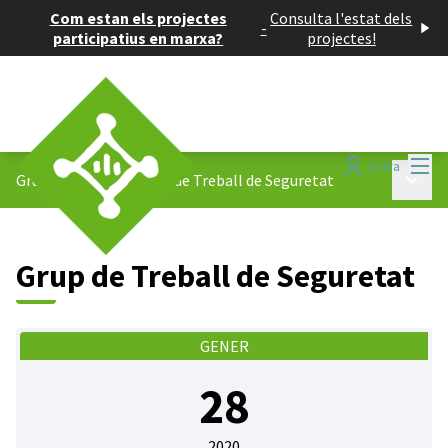
Com estan els projectes
Consulta l'estat dels
-
participatius en marxa?
projectes!
Menú
Entra
Menú p
Grups de treball
/
Grup de Treball de Seguretat
Grup de Treball de Seguretat
GENER
28
2020