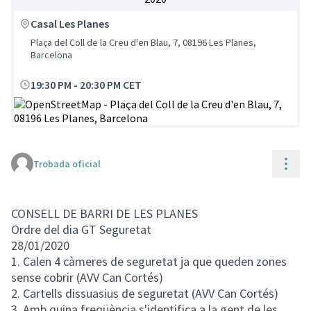
Casal Les Planes
Plaça del Coll de la Creu d'en Blau, 7, 08196 Les Planes,
Barcelona
19:30 PM
-
20:30 PM CET
(Enllaç extern)
Cont
Trobada oficial
CONSELL DE BARRI DE LES PLANES
Ordre del dia GT Seguretat
28/01/2020
1. Calen 4 càmeres de seguretat ja que queden zones
sense cobrir (AVV Can Cortés)
2. Cartells dissuasius de seguretat (AVV Can Cortés)
3. Amb quina freqüència s'identifica a la gent de les