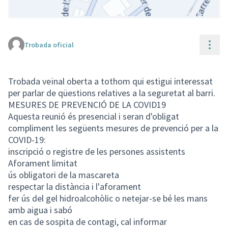
Cont
Trobada oficial
(Enllaç extern)
Trobada veïnal oberta a tothom qui estigui interessat
per parlar de qüestions relatives a la seguretat al barri.
MESURES DE PREVENCIÓ DE LA COVID19
Aquesta reunió és presencial i seran d'obligat
compliment les següents mesures de prevenció per a la
COVID-19:
inscripció o registre de les persones assistents
Aforament limitat
ús obligatori de la mascareta
respectar la distància i l'aforament
fer ús del gel hidroalcohòlic o netejar-se bé les mans
amb aigua i sabó
en cas de sospita de contagi, cal informar