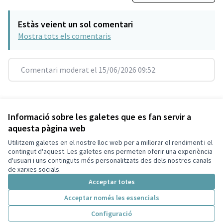
Estàs veient un sol comentari
Mostra tots els comentaris
Comentari moderat el 15/06/2026 09:52
Referència: SCG-RESU-2021-10-257
Versió 12
(de 12)
veure altres versions
Informació sobre les galetes que es fan servir a
aquesta pàgina web
Utilitzem galetes en el nostre lloc web per a millorar el rendiment i el
Termes i condicions d'ús
contingut d'aquest. Les galetes ens permeten oferir una experiència
Configuració de les galetes
d'usuari i uns continguts més personalitzats des dels nostres canals
Decidim Sant Cugat a X
Decidim Sant Cugat a Facebook
Decidim Sant Cugat a Instagram
Decidim Sant Cugat a GitHub
de xarxes socials.
(Enllaç extern)
(Enllaç extern)
(Enllaç extern)
(Enllaç extern)
Acceptar totes
Acceptar només les essencials
Amb llicènc
(Enllaç exte
Configuració
(Enllaç extern)
Web creada amb
programari lliure
.