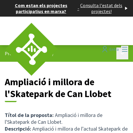
Com estan els projectes
Consulta l'estat dels
-
participatius en marxa?
projectes!
Menú
Entra
Menú p
Projectes participatius
/
Ampliació i millora de
l'Skatepark de Can Llobet
Títol de la proposta:
Ampliació i millora de
l'Skatepark de Can Llobet.
Descripció:
Ampliació i millora de l’actual Skatepark de