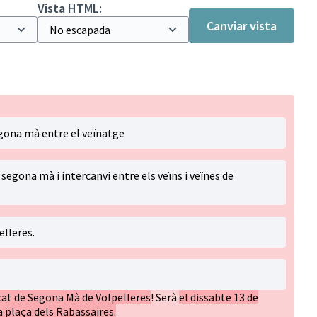
Vista HTML:
Canviar vista
egona mà entre el veïnatge
segona mà i intercanvi entre els veïns i veïnes de
elleres.
cat de Segona Mà de Volpelleres
! Serà
el dissabte 13 de
a plaça dels Rabassaires.