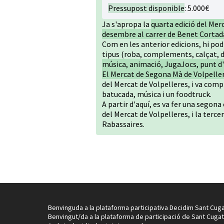
Pressupost disponible
: 5.000€
Ja s'apropa la
quarta edició del Mer
desembre al carrer de Benet Cortad
Com en les anterior edicions, hi po
tipus (roba, complements, calçat, de
música, animació, JugaJocs, punt d'in
El Mercat de Segona Mà de Volpeller
del Mercat de Volpelleres, i va com
batucada, música i un foodtruck.
A partir d'aquí, es va fer una segon
del Mercat de Volpelleres, i la terce
Rabassaires.
Benvinguda a la plataforma participativa Decidim Sant Cuga
Benvingut/da a la plataforma de participació de Sant Cugat