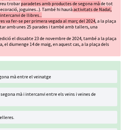
dreu trobar
paradetes amb productes de segona mà
de tot
coració, joguines...). També hi haurà
activitats de Nadal,
tercanvi de llibres...
es va fer-se per primera vegada al març del 2024
, a la plaça
ptar amb unes 25 parades i també amb tallers, una
a edició el dissabte 23 de novembre de 2024, també a la plaça
ra, el diumenge 14 de maig, en aquest cas, a la plaça dels
egona mà entre el veïnatge
segona mà i intercanvi entre els veïns i veïnes de
elleres.