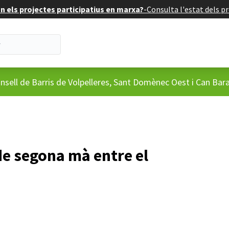
 els projectes participatius en marxa?
-
Consulta l'estat dels pr
'usuari
nsell de Barris de Volpelleres, Sant Domènec Oest i Can Bar
de segona mà entre el