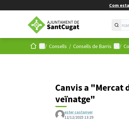
Com estan
Inici
Menú principal
Menú d
/
Consells
/
Consells de Barris
/
Co
Canvis a "Mercat 
veïnatge"
ester castanyer
12/12/2025 13:29