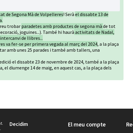
cat de Segona Mà de Volpelleres
! Serà
el dissabte 13 de
a.
dreu trobar
paradetes amb productes de segona mà
de tot
coració, joguines...). També hi haurà
activitats de Nadal,
tercanvi de llibres...
es va fer-se per primera vegada al març del 2024
, a la plaça
ptar amb unes 25 parades i també amb tallers, una
a edició el dissabte 23 de novembre de 2024, també a la plaça
ra, el diumenge 14 de maig, en aquest cas, a la plaça dels
t.
Decidim
El meu compte
Re
.