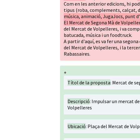
Com en les anterior edicions, hi po
tipus (roba, complements, calçat, de
música, animació, JugaJocs, punt d'in
El Mercat de Segona Mà de Volpeller
del Mercat de Volpelleres, i va com
batucada, música i un foodtruck.
A partir d'aquí, es va fer una segon
del Mercat de Volpelleres, i la terce
Rabassaires.
+
Títol de la proposta
: Mercat de s
Descripció
: Impulsar un mercat de 
Volpelleres
Ubicació
: Plaça del Mercat de Volp