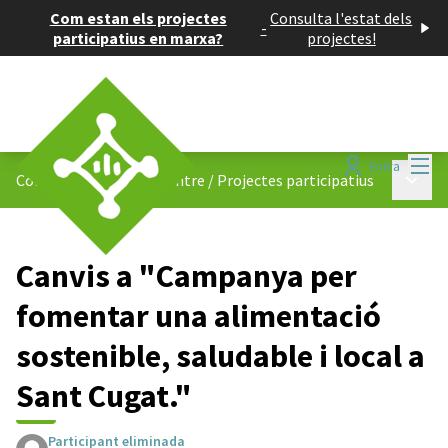
Com estan els projectes
Consulta l'estat dels
-
participatius en marxa?
projectes!
Menú
Entra
Menú p
Consell de Barris del Centre
/
Projectes participatius
Canvis a "Campanya per
fomentar una alimentació
sostenible, saludable i local a
Sant Cugat."
Participant eliminada