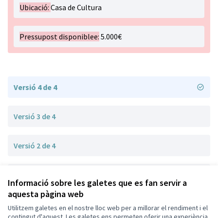
Ubicació:
Casa de Cultura
Pressupost disponiblee:
5.000€
Versió 4 de 4
Versió 3 de 4
Versió 2 de 4
Versió 1 de 4
Informació sobre les galetes que es fan servir a
aquesta pàgina web
Utilitzem galetes en el nostre lloc web per a millorar el rendiment i el
Termes i condicions d'ús
contingut d'aquest. Les galetes ens permeten oferir una experiència