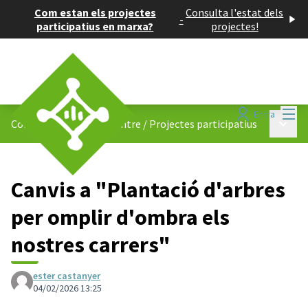
Com estan els projectes
Consulta l'estat dels
-
participatius en marxa?
projectes!
Menú
Entra
Menú p
Consell de Barris del Centre
/
Projectes participatius
Canvis a "Plantació d'arbres
per omplir d'ombra els
nostres carrers"
ester castanyer
04/02/2026 13:25