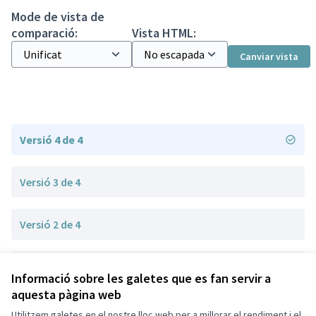
Mode de vista de
comparació:
Vista HTML:
Canviar vista
Versió 4 de 4
Versió 3 de 4
Versió 2 de 4
Versió 1 de 4
Informació sobre les galetes que es fan servir a
aquesta pàgina web
Utilitzem galetes en el nostre lloc web per a millorar el rendiment i el