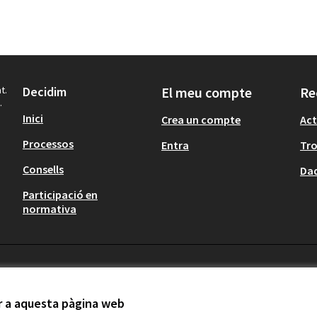
t.
Decidim
El meu compte
Re
.
Inici
Crea un compte
Act
Processos
Entra
Tr
Consells
Dad
Participació en
normativa
ir a aquesta pàgina web