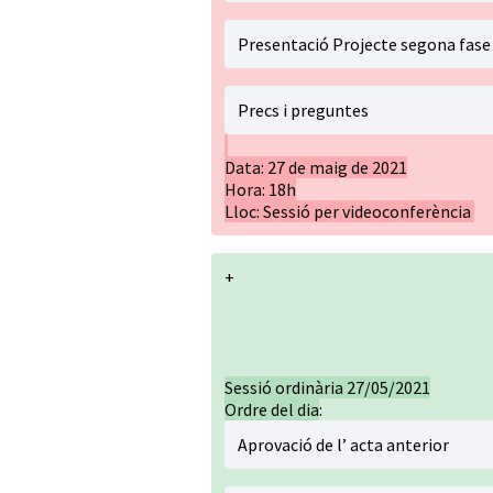
Presentació Projecte segona fase 
Precs i preguntes
Data: 27 de maig de 2021
Hora: 18h
Lloc: Sessió per videoconferència
+
Sessió ordinària 27/05/2021
Ordre del dia
:
Aprovació de l’ acta anterior