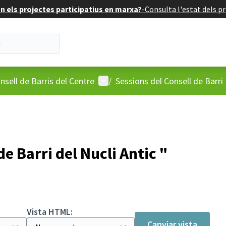
 els projectes participatius en marxa?
-
Consulta l'estat dels pr
'usuari
Menú d'usuari
nsell de Barris del Centre
/
Sessions del Consell de Barri
e Barri del Nucli Antic "
Vista HTML:
Canviar vista