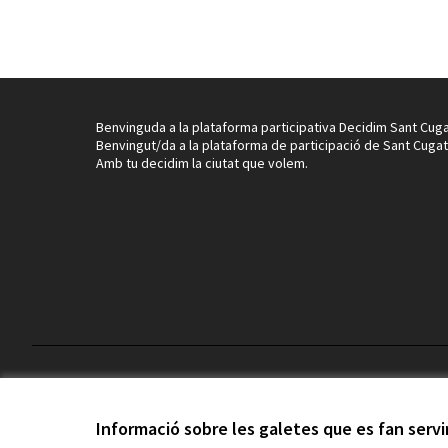
Benvinguda a la plataforma participativa Decidim Sant Cuga
Benvingut/da a la plataforma de participació de Sant Cugat
Amb tu decidim la ciutat que volem.
Termes i condicions d'ús
Configuració de les galetes
Informació sobre les galetes que es fan serv