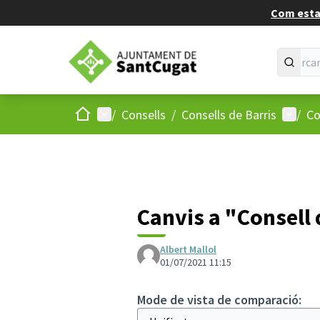
Com estan
Inici
Menú principal
Menú d
/
Consells
/
Consells de Barris
/
Co
Canvis a "Consell d
Albert Mallol
01/07/2021 11:15
Mode de vista de comparació: