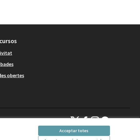
cursos
ivitat
obades
es obertes
Decidim Sant Cugat a X
Decidim Sant Cugat a Facebook
Decidim Sant Cugat a Inst
Decidim Sant Cugat a
(Enllaç extern)
(Enllaç extern)
(Enllaç extern)
(Enllaç extern)
Acceptar totes