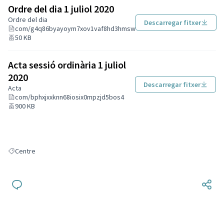
Ordre del dia 1 juliol 2020
Ordre del dia
Descarregar fitxer
com/g4q86byayoym7xov1vaf8hd3hmsw
50 KB
Acta sessió ordinària 1 juliol
2020
Descarregar fitxer
Acta
com/bphxjxxknn68iosix0mpzjd5bos4
900 KB
Centre
Resultats en filtrar per: Centre