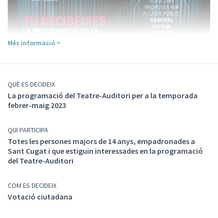
Més informació
QUÈ ES DECIDEIX
D’aquesta manera, pots ser
part activa de la
La programació del Teatre-Auditori per a la temporada
programació
del teatre i gaudir de les propostes com
febrer-maig 2023
a públic.
A continuació trobaràs 3 propostes per a cadascun
QUI PARTICIPA
d’aquests
Totes les persones majors de 14 anys, empadronades a
3 tipus de públic
perquè les puguis mirar,
Sant Cugat i que estiguin interessades en la programació
valorar i votar. Els resultats d’aquestes votacions seran
del Teatre-Auditori
traslladats a l’equip de programació del Teatre-
Auditori perquè siguin inclosos en la programació de
febrer-maig 2023
COM ES DECIDEIX
.
Votació ciutadana
En el cas que la proposta guanyadora no es pogués dur