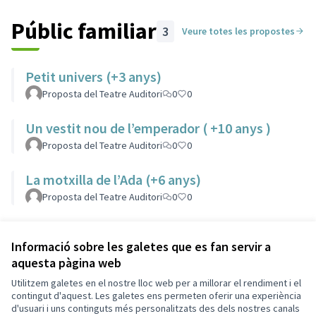
Públic familiar
3
Veure totes les propostes
Petit univers (+3 anys)
Proposta del Teatre Auditori
0
0
Un vestit nou de l’emperador ( +10 anys )
Proposta del Teatre Auditori
0
0
La motxilla de l’Ada (+6 anys)
Proposta del Teatre Auditori
0
0
Informació sobre les galetes que es fan servir a
Referència: SCG-PART-2022-10-167
aquesta pàgina web
Utilitzem galetes en el nostre lloc web per a millorar el rendiment i el
Termes i condicions d'ús
contingut d'aquest. Les galetes ens permeten oferir una experiència
Configuració de les galetes
d'usuari i uns continguts més personalitzats des dels nostres canals
Decidim Sant Cugat a X
Decidim Sant Cugat a Facebook
Decidim Sant Cugat a Instagram
Decidim Sant Cugat a GitHub