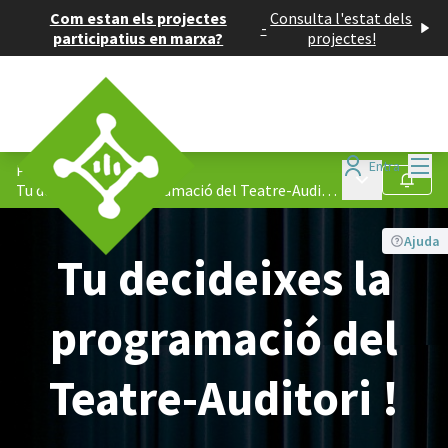
Com estan els projectes
Consulta l'estat dels
-
participatius en marxa?
projectes!
Menú
Entra
Processos
/
Menú principa
Seguir
Tu decideixes la programació del Teatre-Auditori !
Ajuda
Tu decideixes la
programació del
Teatre-Auditori !