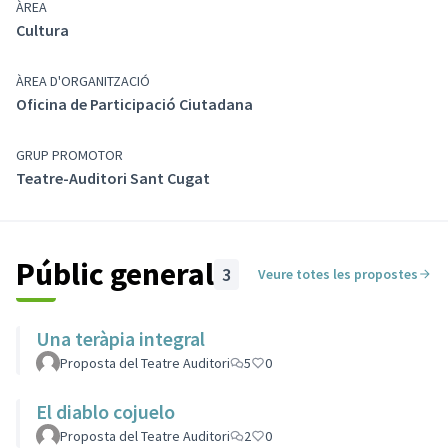
a terme per impossibilitat de la companyia, es passaria
ÀREA
immediatament a la següent més votada.
Cultura
Poden votar totes les persones empadronades a Sant
ÀREA D'ORGANITZACIÓ
Cugat majors de 14 anys.
Oficina de Participació Ciutadana
GRUP PROMOTOR
Teatre-Auditori Sant Cugat
Públic general
3
Veure totes les propostes
Una teràpia integral
Proposta del Teatre Auditori
5
0
El diablo cojuelo
Proposta del Teatre Auditori
2
0