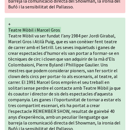
barreja la comunicació directa del Showman, la ironia del
Bufó i la sensibilitat del Pallasso.
+
Teatre Mòbil i Marcel Gros
Teatre Mòbil va ser fundat l’any 1984 per Jordi Girabal,
Marcel Gros i Atilà Puig, que es van conèixer fent teatre
de carrer amb el Setrill. Les seves inquietuds i ganes de
crear espectacles d’humor els van portar a formar-se en
tècniques de circ i clown que van adquirir de la mà d'Els
Colombaioni, Pierre Byland i Phillippe Gaulier. Uns
mestres que podem considerar pioners, van fer sortir el
clown dels circs per portar-lo als escenaris, al teatre, al
carrer. El 1991 Marcel Gros emprèn el seu treball en
solitari sense perdre el contacte amb Teatre Mòbil ja que
és coautor i director de sis dels espectacles d’aquesta
companyia. Les ganes i l’oportunitat de tornar a estar els
tres compartint escenari, els ha portat a crear
l’espectacle REMEMBER SHOW, resultat de gairebé 40
anys d’experiència, amb un peculiar llenguatge que
barreja la comunicació directa del Showman, la ironia del
Bufó i la sensibilitat del Pallasso.