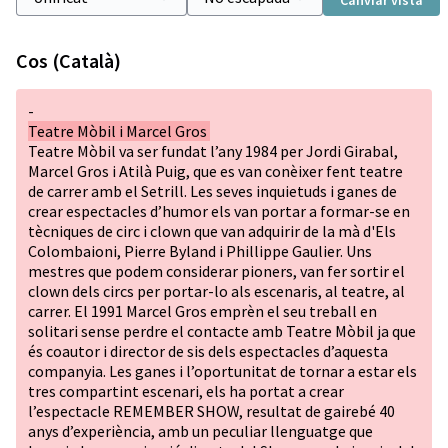
Canviar vista
Cos (Català)
-
Teatre Mòbil i Marcel Gros
Teatre Mòbil va ser fundat l’any 1984 per Jordi Girabal,
Marcel Gros i Atilà Puig, que es van conèixer fent teatre
de carrer amb el Setrill. Les seves inquietuds i ganes de
crear espectacles d’humor els van portar a formar-se en
tècniques de circ i clown que van adquirir de la mà d'Els
Colombaioni, Pierre Byland i Phillippe Gaulier. Uns
mestres que podem considerar pioners, van fer sortir el
clown dels circs per portar-lo als escenaris, al teatre, al
carrer. El 1991 Marcel Gros emprèn el seu treball en
solitari sense perdre el contacte amb Teatre Mòbil ja que
és coautor i director de sis dels espectacles d’aquesta
companyia. Les ganes i l’oportunitat de tornar a estar els
tres compartint escenari, els ha portat a crear
l’espectacle REMEMBER SHOW, resultat de gairebé 40
anys d’experiència, amb un peculiar llenguatge que