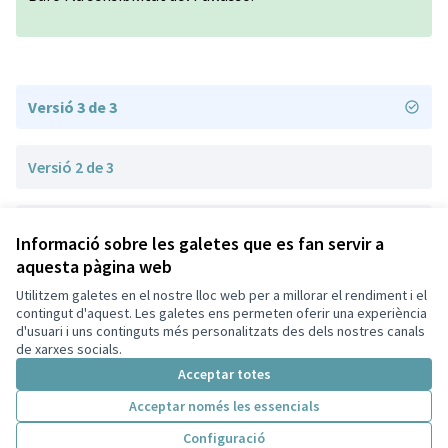
Versió 3 de 3
Versió 2 de 3
Versió 1 de 3
Informació sobre les galetes que es fan servir a
aquesta pàgina web
Utilitzem galetes en el nostre lloc web per a millorar el rendiment i el
Termes i condicions d'ús
contingut d'aquest. Les galetes ens permeten oferir una experiència
Configuració de les galetes
d'usuari i uns continguts més personalitzats des dels nostres canals
Decidim Sant Cugat a X
Decidim Sant Cugat a Facebook
Decidim Sant Cugat a Instagram
Decidim Sant Cugat a GitHub
de xarxes socials.
(Enllaç extern)
(Enllaç extern)
(Enllaç extern)
(Enllaç extern)
Acceptar totes
Acceptar només les essencials
Amb llicènc
(Enllaç exte
Configuració
(Enllaç extern)