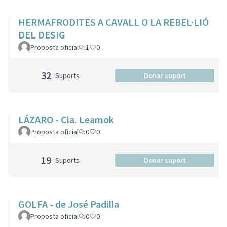
HERMAFRODITES A CAVALL O LA REBEL·LIÓ
DEL DESIG
Proposta oficial
1
0
32
Suports
Donar suport
LÁZARO - Cia. Leamok
Proposta oficial
0
0
19
Suports
Donar suport
GOLFA - de José Padilla
Proposta oficial
0
0