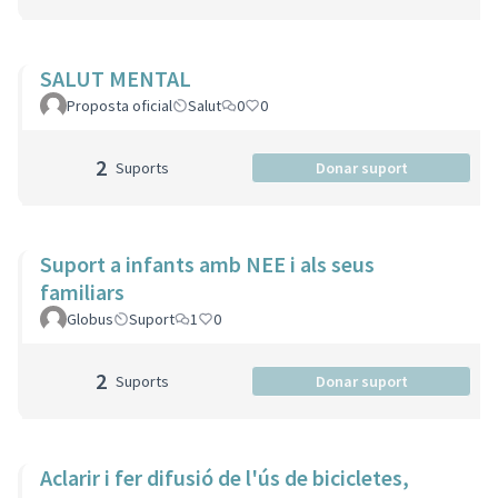
SALUT MENTAL
Proposta oficial
Salut
0
0
2
Suports
Donar suport
Suport a infants amb NEE i als seus
familiars
Globus
Suport
1
0
2
Suports
Donar suport
Aclarir i fer difusió de l'ús de bicicletes,