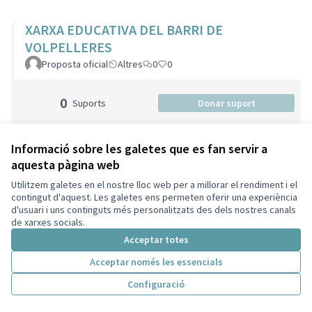
XARXA EDUCATIVA DEL BARRI DE
VOLPELLERES
Proposta oficial
Altres
0
0
0
Suports
Donar suport
Informació sobre les galetes que es fan servir a
NOVA ESCOLA BRESSOL A VOLPELLERES
aquesta pàgina web
Proposta oficial
Criança
0
0
Utilitzem galetes en el nostre lloc web per a millorar el rendiment i el
contingut d'aquest. Les galetes ens permeten oferir una experiència
d'usuari i uns continguts més personalitzats des dels nostres canals
0
Suports
Donar suport
de xarxes socials.
Acceptar totes
Acceptar només les essencials
Esplais i Colònies inclusives amb monitors
Configuració
formats en programes tipus #aquí prou