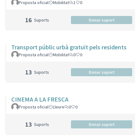
Proposta oficial
Mobilitat
1
0
16
Suports
Donar suport
Transport públic urbà gratuït pels residents
Proposta oficial
Mobilitat
0
0
13
Suports
Donar suport
CINEMA A LA FRESCA
Proposta oficial
Lleure
0
0
13
Suports
Donar suport