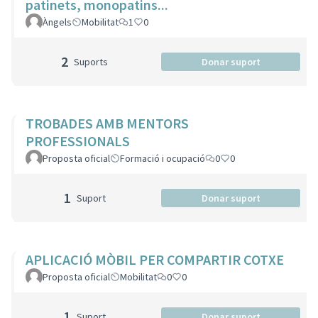
patinets, monopatins...
Àngels
Mobilitat
1
0
2
Suports
Donar suport
TROBADES AMB MENTORS
PROFESSIONALS
Proposta oficial
Formació i ocupació
0
0
1
Suport
Donar suport
APLICACIÓ MÒBIL PER COMPARTIR COTXE
Proposta oficial
Mobilitat
0
0
1
Suport
Donar suport