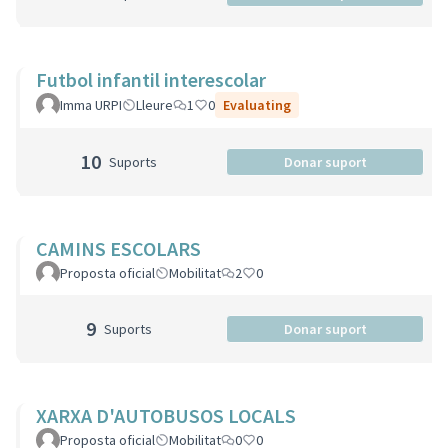
Futbol infantil interescolar
Imma URPI
Lleure
1
0
Evaluating
10
Suports
Donar suport
CAMINS ESCOLARS
Proposta oficial
Mobilitat
2
0
9
Suports
Donar suport
XARXA D'AUTOBUSOS LOCALS
Proposta oficial
Mobilitat
0
0