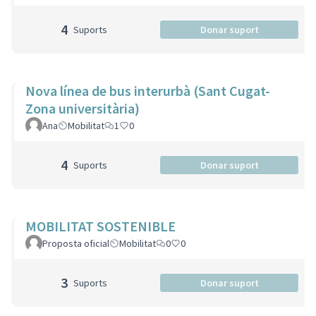
4
Suports
Donar suport
Nova línea de bus interurbà (Sant Cugat-
Zona universitària)
Ana
Mobilitat
1
0
4
Suports
Donar suport
MOBILITAT SOSTENIBLE
Proposta oficial
Mobilitat
0
0
3
Suports
Donar suport