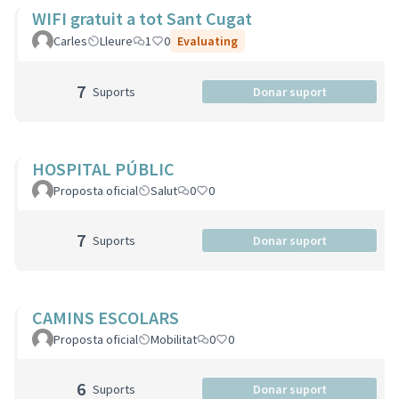
WIFI gratuit a tot Sant Cugat
Carles
Lleure
1
0
Evaluating
7
Suports
Donar suport
HOSPITAL PÚBLIC
Proposta oficial
Salut
0
0
7
Suports
Donar suport
CAMINS ESCOLARS
Proposta oficial
Mobilitat
0
0
6
Suports
Donar suport