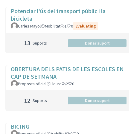
Potenciar l'ús del transport públic i la
bicicleta
Carles Mayol
Mobilitat
1
0
Evaluating
13
Suports
Donar suport
OBERTURA DELS PATIS DE LES ESCOLES EN
CAP DE SETMANA
Proposta oficial
Lleure
2
0
12
Suports
Donar suport
BICING
Proposta oficial
Mobilitat
0
0