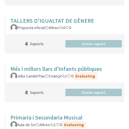
TALLERS D'IGUALTAT DE GÈNERE
Proposta oficial
Altres
0
0
4
Suports
Donar suport
Més i millors llars d'infants públiques
Júlia Candel Pau
Criança
1
0
Evaluating
4
Suports
Donar suport
Primaria i Secundaria Musical
Aula de So
Altres
1
0
Evaluating