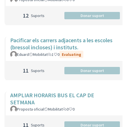
12
Suports
Donar suport
Pacificar els carrers adjacents a les escoles
(bressol incloses) i instituts.
Eduard
Mobilitat
1
0
Evaluating
11
Suports
Donar suport
AMPLIAR HORARIS BUS EL CAP DE
SETMANA
Proposta oficial
Mobilitat
0
0
11
Suports
Donar suport