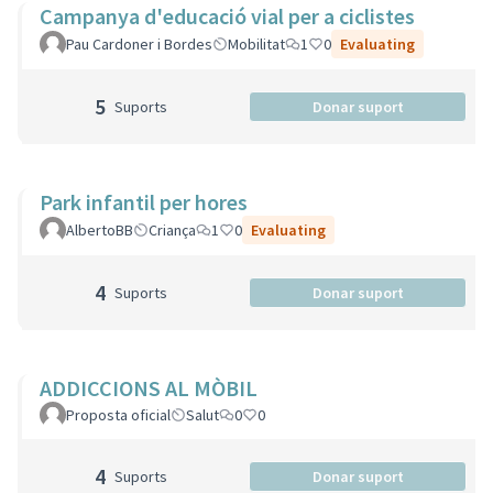
Campanya d'educació vial per a ciclistes
Pau Cardoner i Bordes
Mobilitat
1
0
Evaluating
5
Suports
Donar suport
Park infantil per hores
AlbertoBB
Criança
1
0
Evaluating
4
Suports
Donar suport
ADDICCIONS AL MÒBIL
Proposta oficial
Salut
0
0
4
Suports
Donar suport