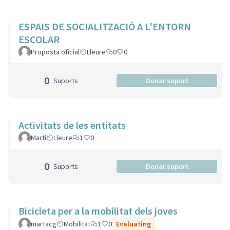
ESPAIS DE SOCIALITZACIÓ A L'ENTORN
ESCOLAR
Proposta oficial
Lleure
0
0
0
Suports
Donar suport
Activitats de les entitats
Martí
Lleure
1
0
0
Suports
Donar suport
Bicicleta per a la mobilitat dels joves
martacg
Mobilitat
1
0
Evaluating