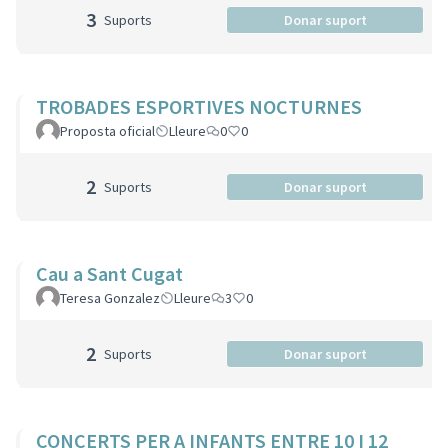
3
Suports
Donar suport
TROBADES ESPORTIVES NOCTURNES
Proposta oficial
Lleure
0
0
2
Suports
Donar suport
Cau a Sant Cugat
Teresa Gonzalez
Lleure
3
0
2
Suports
Donar suport
CONCERTS PER A INFANTS ENTRE 10 I 12