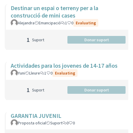
Destinar un espai o terreny per a la
construcció de mini cases
Alejandra
Emancipació
1
0
Evaluating
1
Suport
Donar suport
Actividades para los jovenes de 14-17 años
Yuni
Lleure
1
0
Evaluating
1
Suport
Donar suport
GARANTIA JUVENIL
Proposta oficial
Suport
0
0