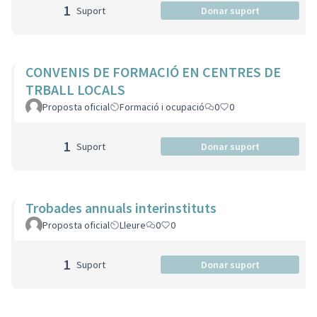
1
Suport
Donar suport
CONVENIS DE FORMACIÓ EN CENTRES DE
TRBALL LOCALS
Proposta oficial
Formació i ocupació
0
0
1
Suport
Donar suport
Trobades annuals interinstituts
Proposta oficial
Lleure
0
0
1
Suport
Donar suport