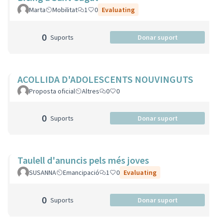
Marta
Mobilitat
1
0
Evaluating
0
Suports
Donar suport
ACOLLIDA D'ADOLESCENTS NOUVINGUTS
Proposta oficial
Altres
0
0
0
Suports
Donar suport
Taulell d'anuncis pels més joves
SUSANNA
Emancipació
1
0
Evaluating
0
Suports
Donar suport