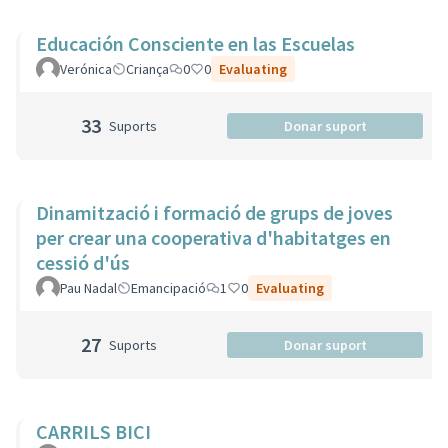
Educación Consciente en las Escuelas
Verónica
Criança
0
0
Evaluating
33
Suports
Donar suport
Dinamització i formació de grups de joves
per crear una cooperativa d'habitatges en
cessió d'ús
Pau Nadal
Emancipació
1
0
Evaluating
27
Suports
Donar suport
CARRILS BICI