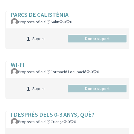
PARCS DE CALISTÈNIA
Proposta oficial
Salut
0
0
1
Suport
Donar suport
WI-FI
Proposta oficial
Formació i ocupació
0
0
1
Suport
Donar suport
I DESPRÉS DELS 0-3 ANYS, QUÈ?
Proposta oficial
Criança
0
0