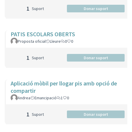
1
Suport
Donar suport
PATIS ESCOLARS OBERTS
Proposta oficial
Lleure
0
0
1
Suport
Donar suport
Aplicació mòbil per llogar pis amb opció de
compartir
Andrea
Emancipació
1
0
1
Suport
Donar suport