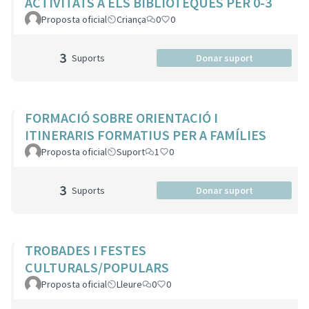
ACTIVITATS A ELS BIBLIOTEQUES PER 0-3
Proposta oficial
Criança
0
0
3
Suports
Donar suport
FORMACIÓ SOBRE ORIENTACIÓ I
ITINERARIS FORMATIUS PER A FAMÍLIES
Proposta oficial
Suport
1
0
3
Suports
Donar suport
TROBADES I FESTES
CULTURALS/POPULARS
Proposta oficial
Lleure
0
0