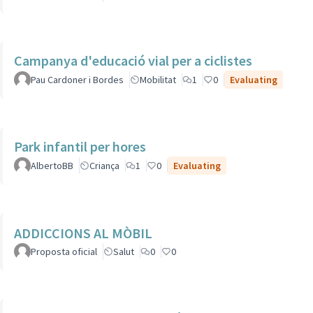
Campanya d'educació vial per a ciclistes
Pau Cardoner i Bordes
Mobilitat
1
0
Evaluating
Park infantil per hores
AlbertoBB
Criança
1
0
Evaluating
ADDICCIONS AL MÒBIL
Proposta oficial
Salut
0
0