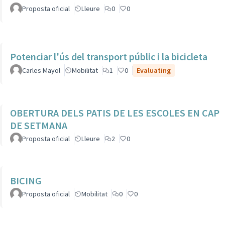
Proposta oficial
Lleure
0
0
Potenciar l'ús del transport públic i la bicicleta
Carles Mayol
Mobilitat
1
0
Evaluating
OBERTURA DELS PATIS DE LES ESCOLES EN CAP
DE SETMANA
Proposta oficial
Lleure
2
0
BICING
Proposta oficial
Mobilitat
0
0