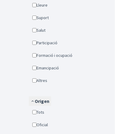
Lleure
Suport
Salut
Participació
Formació i ocupació
Emancipació
Altres
Origen
Tots
Oficial