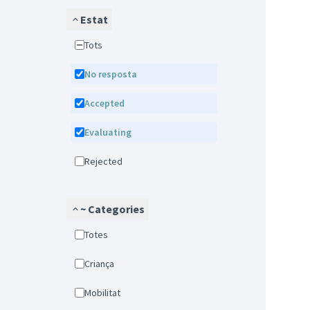
Estat
Tots
No resposta
Accepted
Evaluating
Rejected
~ Categories
Totes
Criança
Mobilitat