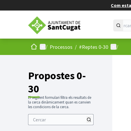
Com estan
Inici
Menú principal
Menú d'u
/
Processos
/
#Reptes 0-30
/
Propostes 0-
30
El següent formulari filtra els resultats de
la cerca dinàmicament quan es canvien
les condicions de la cerca.