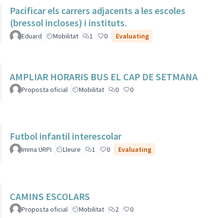
Pacificar els carrers adjacents a les escoles
(bressol incloses) i instituts.
Eduard
Mobilitat
1
0
Evaluating
AMPLIAR HORARIS BUS EL CAP DE SETMANA
Proposta oficial
Mobilitat
0
0
Futbol infantil interescolar
Imma URPI
Lleure
1
0
Evaluating
CAMINS ESCOLARS
Proposta oficial
Mobilitat
2
0