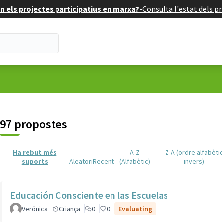
 els projectes participatius en marxa?
-
Consulta l'estat dels pr
suari
97 propostes
Ha rebut més
A-Z
Z-A (ordre alfabèti
suports
Aleatori
Recent
(Alfabètic)
invers)
Educación Consciente en las Escuelas
Verónica
Criança
0
0
Evaluating