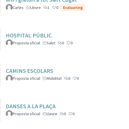
Carles
Lleure
1
0
Evaluating
HOSPITAL PÚBLIC
Proposta oficial
Salut
0
0
CAMINS ESCOLARS
Proposta oficial
Mobilitat
0
0
DANSES A LA PLAÇA
Proposta oficial
Lleure
0
0