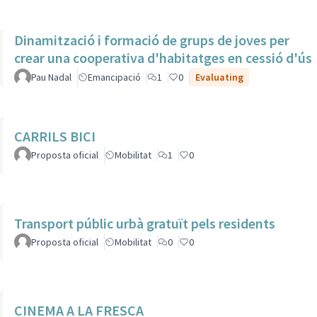
Dinamització i formació de grups de joves per
crear una cooperativa d'habitatges en cessió d'ús
Pau Nadal
Emancipació
1
0
Evaluating
CARRILS BICI
Proposta oficial
Mobilitat
1
0
Transport públic urbà gratuït pels residents
Proposta oficial
Mobilitat
0
0
CINEMA A LA FRESCA