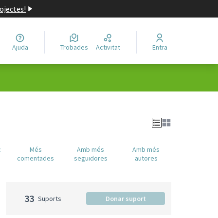
ojectes!
Ajuda
Trobades
Activitat
Entra
c
Més
Amb més
Amb més
comentades
seguidores
autores
33
Suports
Donar suport