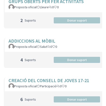
GRUPS OBERTS PER FER ACTIVITATS
Proposta oficial
Lleure
0
0
2
Suports
Donar suport
ADDICCIONS AL MÒBIL
Proposta oficial
Salut
0
0
4
Suports
Donar suport
CREACIÓ DEL CONSELL DE JOVES 17-21
Proposta oficial
Participació
0
0
6
Suports
Donar suport