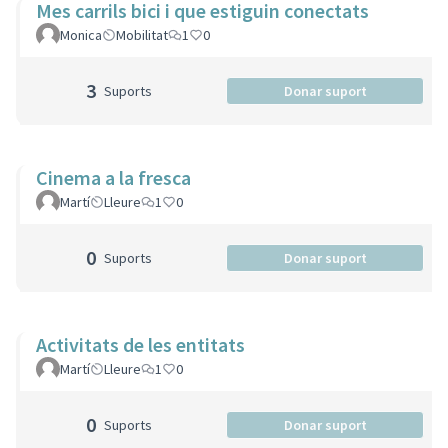
Mes carrils bici i que estiguin conectats
Monica
Mobilitat
1
0
3
Suports
Donar suport
Cinema a la fresca
Martí
Lleure
1
0
0
Suports
Donar suport
Activitats de les entitats
Martí
Lleure
1
0
0
Suports
Donar suport