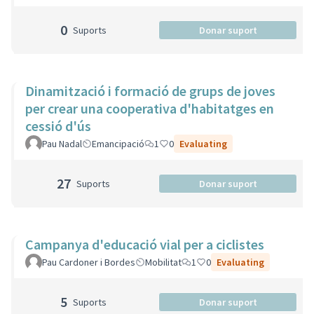
0
Suports
Donar suport
Dinamització i formació de grups de joves
per crear una cooperativa d'habitatges en
cessió d'ús
Pau Nadal
Emancipació
1
0
Evaluating
27
Suports
Donar suport
Campanya d'educació vial per a ciclistes
Pau Cardoner i Bordes
Mobilitat
1
0
Evaluating
5
Suports
Donar suport