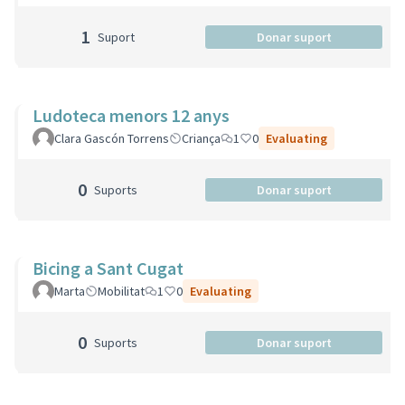
1
Suport
Donar suport
Ludoteca menors 12 anys
Clara Gascón Torrens
Criança
1
0
Evaluating
0
Suports
Donar suport
Bicing a Sant Cugat
Marta
Mobilitat
1
0
Evaluating
0
Suports
Donar suport