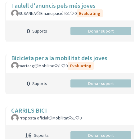
Taulell d'anuncis pels més joves
SUSANNA
Emancipació
1
0
Evaluating
0
Suports
Donar suport
Bicicleta per a la mobilitat dels joves
martacg
Mobilitat
1
0
Evaluating
0
Suports
Donar suport
CARRILS BICI
Proposta oficial
Mobilitat
1
0
16
Suports
Donar suport