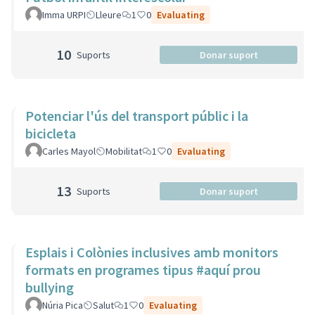
Imma URPI
Lleure
1
0
Evaluating
10
Suports
Donar suport
Potenciar l'ús del transport públic i la
bicicleta
Carles Mayol
Mobilitat
1
0
Evaluating
13
Suports
Donar suport
Esplais i Colònies inclusives amb monitors
formats en programes tipus #aquí prou
bullying
Núria Pica
Salut
1
0
Evaluating