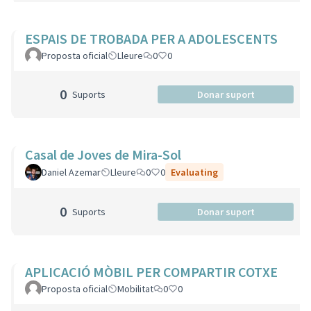
ESPAIS DE TROBADA PER A ADOLESCENTS
Proposta oficial
Lleure
0
0
0
Suports
Donar suport
Casal de Joves de Mira-Sol
Daniel Azemar
Lleure
0
0
Evaluating
0
Suports
Donar suport
APLICACIÓ MÒBIL PER COMPARTIR COTXE
Proposta oficial
Mobilitat
0
0