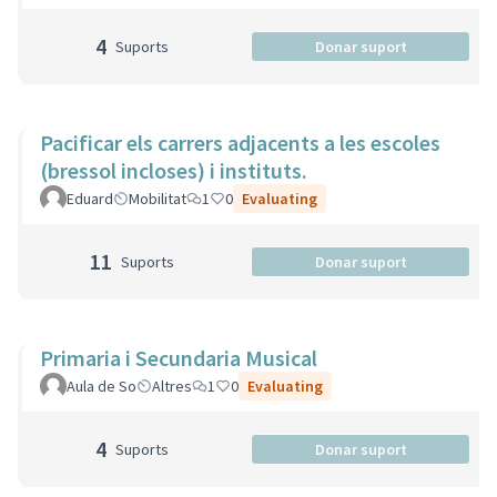
4
Suports
Donar suport
Pacificar els carrers adjacents a les escoles
(bressol incloses) i instituts.
Eduard
Mobilitat
1
0
Evaluating
11
Suports
Donar suport
Primaria i Secundaria Musical
Aula de So
Altres
1
0
Evaluating
4
Suports
Donar suport