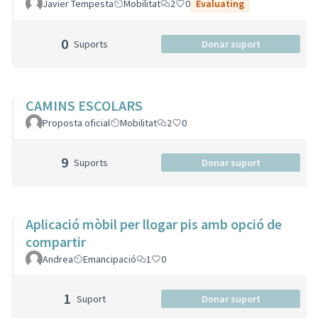
Javier Tempesta
Mobilitat
2
0
Evaluating
0
Suports
Donar suport
CAMINS ESCOLARS
Proposta oficial
Mobilitat
2
0
9
Suports
Donar suport
Aplicació mòbil per llogar pis amb opció de
compartir
Andrea
Emancipació
1
0
1
Suport
Donar suport