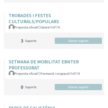
TROBADES I FESTES
CULTURALS/POPULARS
Proposta oficial
Lleure
0
0
3
Suports
Donar suport
SETMANA DE MOBILITAT EBNTER
PROFESSORAT
Proposta oficial
Formació i ocupació
0
0
0
Suports
Donar suport
PARCS DE CALISTÈNIA