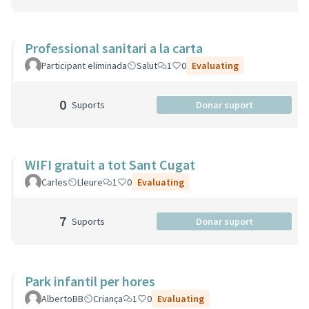
Professional sanitari a la carta
Participant eliminada
Salut
1
0
Evaluating
0
Suports
Donar suport
WIFI gratuit a tot Sant Cugat
Carles
Lleure
1
0
Evaluating
7
Suports
Donar suport
Park infantil per hores
AlbertoBB
Criança
1
0
Evaluating