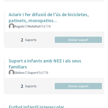
Aclarir i fer difusió de l'ús de bicicletes,
patinets, monopatins...
Àngels
Mobilitat
1
0
2
Suports
Donar suport
Suport a infants amb NEE i als seus
familiars
Globus
Suport
1
0
2
Suports
Donar suport
Futbol infantil interescolar