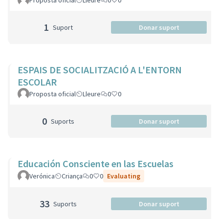
Proposta oficial
Lleure
0
0
1
Suport
Donar suport
ESPAIS DE SOCIALITZACIÓ A L'ENTORN
ESCOLAR
Proposta oficial
Lleure
0
0
0
Suports
Donar suport
Educación Consciente en las Escuelas
Verónica
Criança
0
0
Evaluating
33
Suports
Donar suport