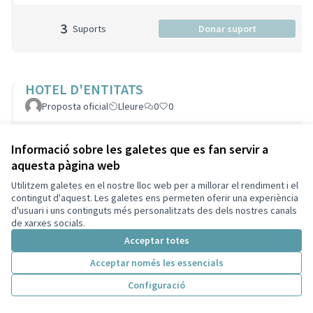
3
Suports
Donar suport
HOTEL D'ENTITATS
Proposta oficial
Lleure
0
0
1
Suport
Donar suport
Informació sobre les galetes que es fan servir a
aquesta pàgina web
Utilitzem galetes en el nostre lloc web per a millorar el rendiment i el
contingut d'aquest. Les galetes ens permeten oferir una experiència
FÒRUM OBERT
d'usuari i uns continguts més personalitzats des dels nostres canals
de xarxes socials.
Proposta oficial
Participació
0
0
Acceptar totes
1
Suport
Donar suport
Acceptar només les essencials
Configuració