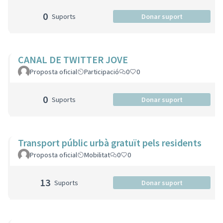
0
Suports
Donar suport
CANAL DE TWITTER JOVE
Proposta oficial
Participació
0
0
0
Suports
Donar suport
Transport públic urbà gratuït pels residents
Proposta oficial
Mobilitat
0
0
13
Suports
Donar suport