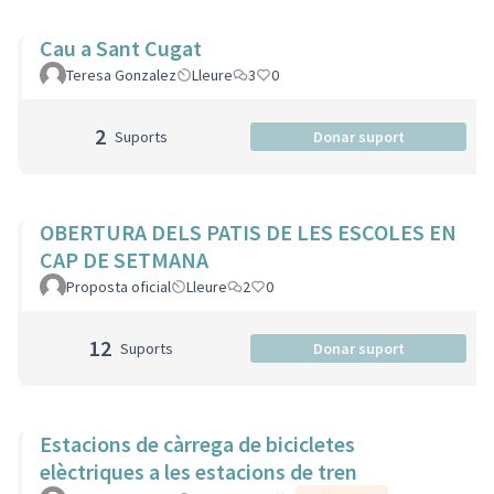
Cau a Sant Cugat
Teresa Gonzalez
Lleure
3
0
2
Suports
Donar suport
OBERTURA DELS PATIS DE LES ESCOLES EN
CAP DE SETMANA
Proposta oficial
Lleure
2
0
12
Suports
Donar suport
Estacions de càrrega de bicicletes
elèctriques a les estacions de tren