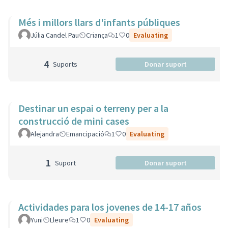
Més i millors llars d'infants públiques
Júlia Candel Pau
Criança
1
0
Evaluating
4
Suports
Donar suport
Destinar un espai o terreny per a la
construcció de mini cases
Alejandra
Emancipació
1
0
Evaluating
1
Suport
Donar suport
Actividades para los jovenes de 14-17 años
Yuni
Lleure
1
0
Evaluating