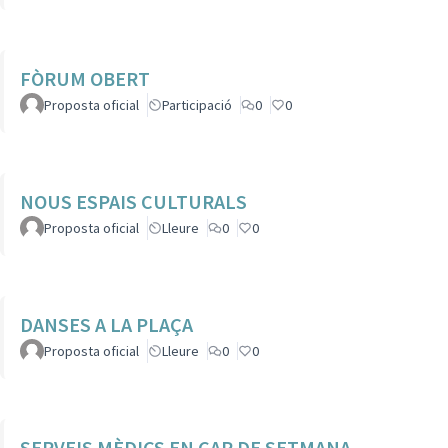
FÒRUM OBERT
Proposta oficial
Participació
0
0
NOUS ESPAIS CULTURALS
Proposta oficial
Lleure
0
0
DANSES A LA PLAÇA
Proposta oficial
Lleure
0
0
SERVEIS MÈDICS EN CAP DE SETMANA