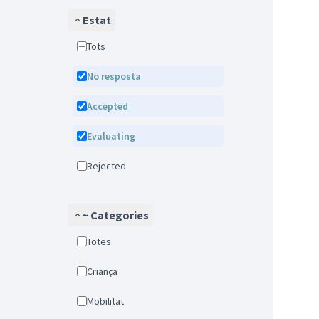
Estat
Tots
No resposta
Accepted
Evaluating
Rejected
~ Categories
Totes
Criança
Mobilitat