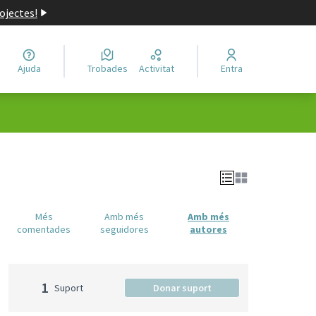
ojectes!
Ajuda
Trobades
Activitat
Entra
Més
Amb més
Amb més
comentades
seguidores
autores
1
Suport
Donar suport