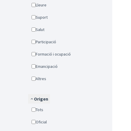
Lleure
Suport
Salut
Participació
Formació i ocupació
Emancipació
Altres
Origen
Tots
Oficial