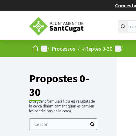
Com estan
Inici
Menú principal
Menú d'u
/
Processos
/
#Reptes 0-30
/
Propostes 0-
30
El següent formulari filtra els resultats de
la cerca dinàmicament quan es canvien
les condicions de la cerca.