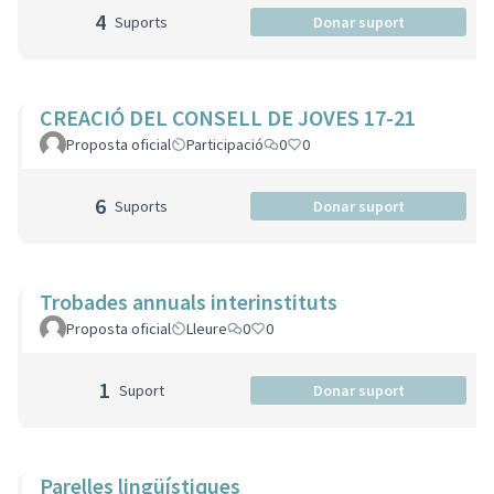
4
Suports
Donar suport
CREACIÓ DEL CONSELL DE JOVES 17-21
Proposta oficial
Participació
0
0
6
Suports
Donar suport
Trobades annuals interinstituts
Proposta oficial
Lleure
0
0
1
Suport
Donar suport
Parelles lingüístiques