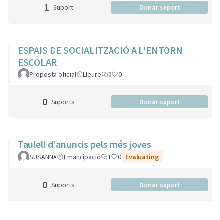
1
Suport
Donar suport
ESPAIS DE SOCIALITZACIÓ A L'ENTORN
ESCOLAR
Proposta oficial
Lleure
0
0
0
Suports
Donar suport
Taulell d'anuncis pels més joves
SUSANNA
Emancipació
1
0
Evaluating
0
Suports
Donar suport