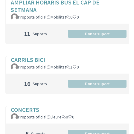
AMPLIAR HORARIS BUS EL CAP DE
SETMANA
Proposta oficial
Mobilitat
0
0
11
Suports
Donar suport
CARRILS BICI
Proposta oficial
Mobilitat
1
0
16
Suports
Donar suport
CONCERTS
Proposta oficial
Lleure
0
0
5
Suports
Donar suport