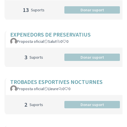
13
Suports
Donar suport
EXPENEDORS DE PRESERVATIUS
Proposta oficial
Salut
0
0
3
Suports
Donar suport
TROBADES ESPORTIVES NOCTURNES
Proposta oficial
Lleure
0
0
2
Suports
Donar suport