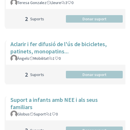
Teresa Gonzalez
Lleure
3
0
2
Suports
Donar suport
Aclarir i fer difusió de l'ús de bicicletes,
patinets, monopatins...
Àngels
Mobilitat
1
0
2
Suports
Donar suport
Suport a infants amb NEE i als seus
familiars
Globus
Suport
1
0