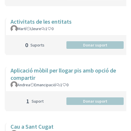
Activitats de les entitats
Martí
Lleure
1
0
0
Suports
Donar suport
Aplicació mòbil per llogar pis amb opció de
compartir
Andrea
Emancipació
1
0
1
Suport
Donar suport
Cau a Sant Cugat