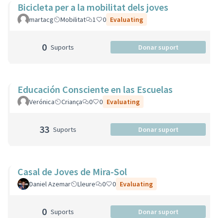
Bicicleta per a la mobilitat dels joves
martacg
Mobilitat
1
0
Evaluating
0
Suports
Donar suport
Educación Consciente en las Escuelas
Verónica
Criança
0
0
Evaluating
33
Suports
Donar suport
Casal de Joves de Mira-Sol
Daniel Azemar
Lleure
0
0
Evaluating
0
Suports
Donar suport