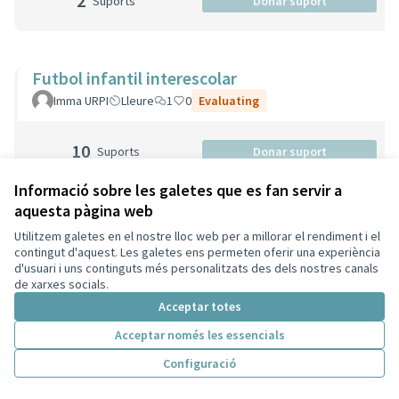
2
Suports
Donar suport
Futbol infantil interescolar
Imma URPI
Lleure
1
0
Evaluating
10
Suports
Donar suport
Informació sobre les galetes que es fan servir a
aquesta pàgina web
Cinema a la fresca
Utilitzem galetes en el nostre lloc web per a millorar el rendiment i el
Martí
Lleure
1
0
contingut d'aquest. Les galetes ens permeten oferir una experiència
d'usuari i uns continguts més personalitzats des dels nostres canals
de xarxes socials.
0
Suports
Donar suport
Acceptar totes
Acceptar només les essencials
Configuració
Potenciar l'ús del transport públic i la