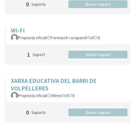
0
Suports
Donar suport
WI-FI
Proposta oficial
Formació i ocupació
0
0
1
Suport
Donar suport
XARXA EDUCATIVA DEL BARRI DE
VOLPELLERES
Proposta oficial
Altres
0
0
0
Suports
Donar suport