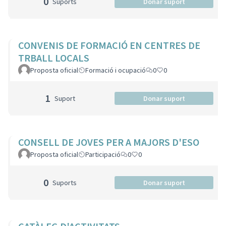
0
Suports
Donar suport
CONVENIS DE FORMACIÓ EN CENTRES DE
TRBALL LOCALS
Proposta oficial
Formació i ocupació
0
0
1
Suport
Donar suport
CONSELL DE JOVES PER A MAJORS D'ESO
Proposta oficial
Participació
0
0
0
Suports
Donar suport