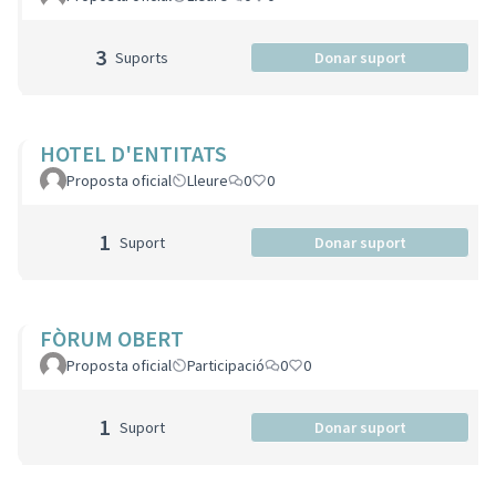
3
Suports
Donar suport
HOTEL D'ENTITATS
Proposta oficial
Lleure
0
0
1
Suport
Donar suport
FÒRUM OBERT
Proposta oficial
Participació
0
0
1
Suport
Donar suport