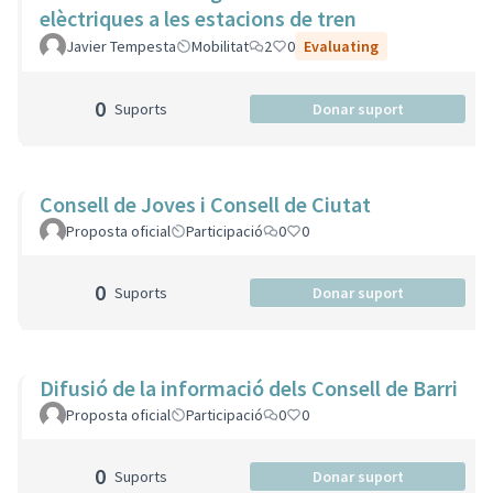
elèctriques a les estacions de tren
Javier Tempesta
Mobilitat
2
0
Evaluating
0
Suports
Donar suport
Consell de Joves i Consell de Ciutat
Proposta oficial
Participació
0
0
0
Suports
Donar suport
Difusió de la informació dels Consell de Barri
Proposta oficial
Participació
0
0
0
Suports
Donar suport