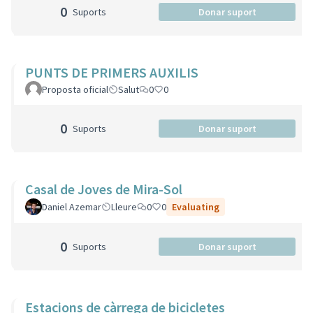
0
Suports
Donar suport
PUNTS DE PRIMERS AUXILIS
Proposta oficial
Salut
0
0
0
Suports
Donar suport
Casal de Joves de Mira-Sol
Daniel Azemar
Lleure
0
0
Evaluating
0
Suports
Donar suport
Estacions de càrrega de bicicletes