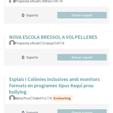
Proposta oficial
Altres
0
0
0
Suports
Donar suport
NOVA ESCOLA BRESSOL A VOLPELLERES
Proposta oficial
Criança
0
0
0
Suports
Donar suport
Esplais i Colònies inclusives amb monitors
formats en programes tipus #aquí prou
bullying
Núria Pica
Salut
1
0
Evaluating
0
Suports
Donar suport