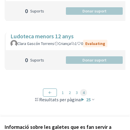
0
Suports
Donar suport
Ludoteca menors 12 anys
Clara Gascón Torrens
Criança
1
0
Evaluating
0
Suports
Donar suport
1
2
3
4
Resultats per pàgina:
25
Veure totes les propostes retirades
Informació sobre les galetes que es fan servir a