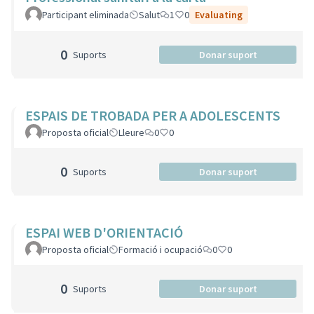
Participant eliminada
Salut
1
0
Evaluating
0
Suports
Donar suport
ESPAIS DE TROBADA PER A ADOLESCENTS
Proposta oficial
Lleure
0
0
0
Suports
Donar suport
ESPAI WEB D'ORIENTACIÓ
Proposta oficial
Formació i ocupació
0
0
0
Suports
Donar suport