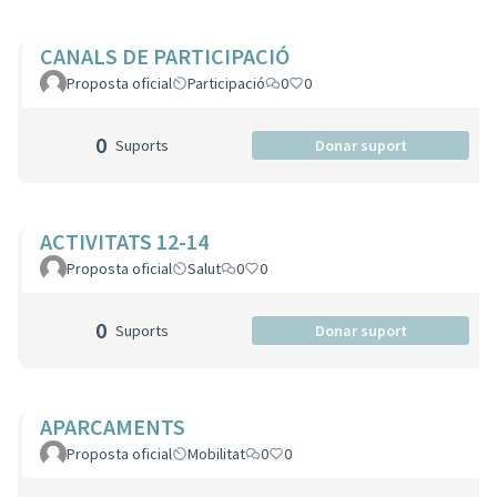
CANALS DE PARTICIPACIÓ
Proposta oficial
Participació
0
0
0
Suports
Donar suport
ACTIVITATS 12-14
Proposta oficial
Salut
0
0
0
Suports
Donar suport
APARCAMENTS
Proposta oficial
Mobilitat
0
0