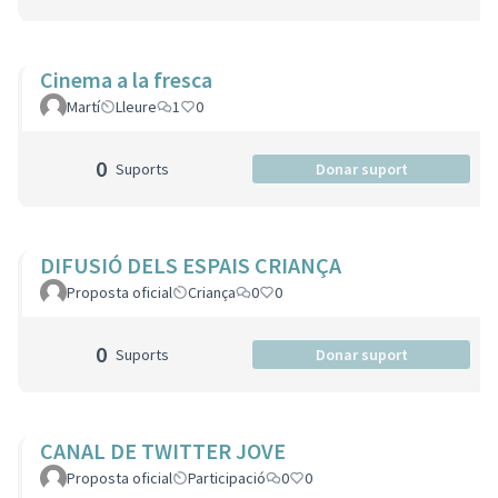
Cinema a la fresca
Martí
Lleure
1
0
0
Suports
Donar suport
DIFUSIÓ DELS ESPAIS CRIANÇA
Proposta oficial
Criança
0
0
0
Suports
Donar suport
CANAL DE TWITTER JOVE
Proposta oficial
Participació
0
0