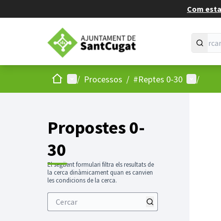
Com estan
Inici
Menú principal
Menú d'u
/
Processos
/
#Reptes 0-30
/
Propostes 0-
30
El següent formulari filtra els resultats de
la cerca dinàmicament quan es canvien
les condicions de la cerca.