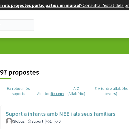
 els projectes participatius en marxa?
-
Consulta l'estat dels pr
suari
97 propostes
Ha rebut més
A-Z
Z-A (ordre alfabètic
suports
Aleatori
Recent
(Alfabètic)
invers)
Suport a infants amb NEE i als seus familiars
Globus
Suport
1
0