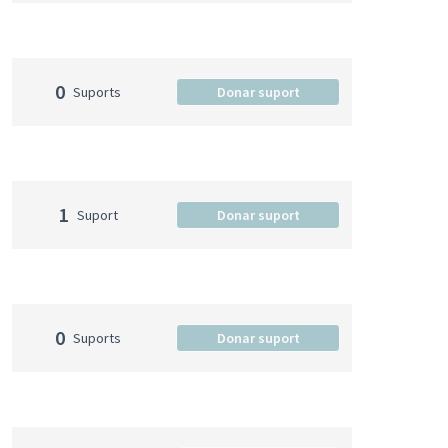
0
Suports
Donar suport
1
Suport
Donar suport
0
Suports
Donar suport