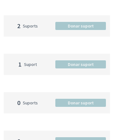
2
Suports
Donar suport
1
Suport
Donar suport
0
Suports
Donar suport