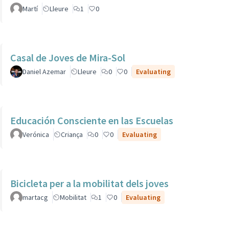
Martí
Lleure
1
0
Casal de Joves de Mira-Sol
Daniel Azemar
Lleure
0
0
Evaluating
Educación Consciente en las Escuelas
Verónica
Criança
0
0
Evaluating
Bicicleta per a la mobilitat dels joves
martacg
Mobilitat
1
0
Evaluating