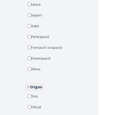
Lleure
Suport
Salut
Participació
Formació i ocupació
Emancipació
Altres
Origen
Tots
Oficial