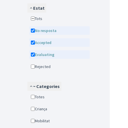
Estat
Tots
No resposta
Accepted
Evaluating
Rejected
~ Categories
Totes
Criança
Mobilitat