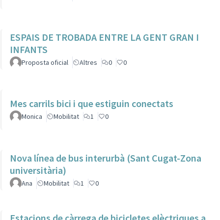
ESPAIS DE TROBADA ENTRE LA GENT GRAN I
INFANTS
Proposta oficial
Altres
0
0
Mes carrils bici i que estiguin conectats
Monica
Mobilitat
1
0
Nova línea de bus interurbà (Sant Cugat-Zona
universitària)
Ana
Mobilitat
1
0
Estacions de càrrega de bicicletes elèctriques a