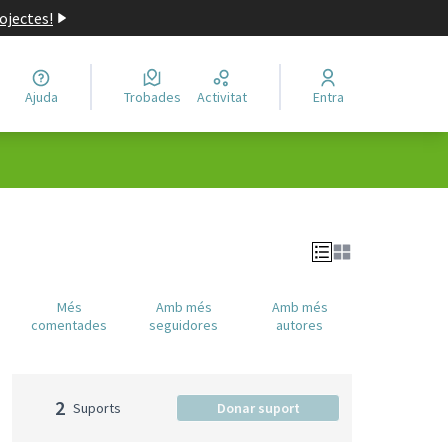
ojectes!
Ajuda
Trobades
Activitat
Entra
Més
Amb més
Amb més
comentades
seguidores
autores
2
Suports
Donar suport