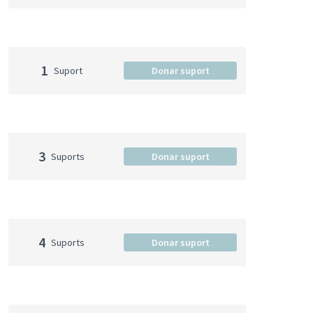
1
Suport
Donar suport
3
Suports
Donar suport
4
Suports
Donar suport