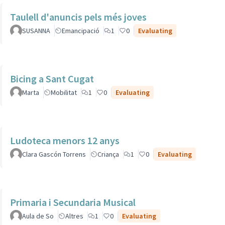
Taulell d'anuncis pels més joves
SUSANNA
Emancipació
1
0
Evaluating
Bicing a Sant Cugat
Marta
Mobilitat
1
0
Evaluating
Ludoteca menors 12 anys
Clara Gascón Torrens
Criança
1
0
Evaluating
Primaria i Secundaria Musical
Aula de So
Altres
1
0
Evaluating