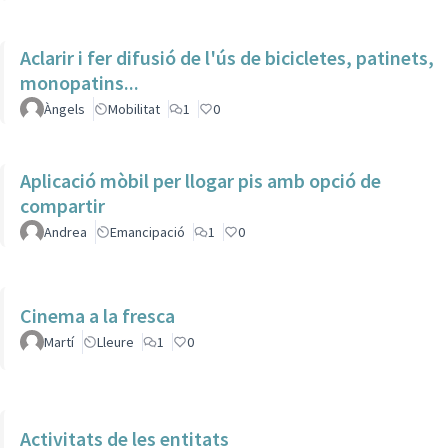
Aclarir i fer difusió de l'ús de bicicletes, patinets,
monopatins...
Àngels
Mobilitat
1
0
Aplicació mòbil per llogar pis amb opció de
compartir
Andrea
Emancipació
1
0
Cinema a la fresca
Martí
Lleure
1
0
Activitats de les entitats