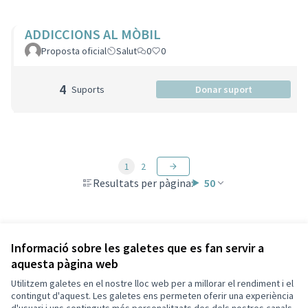
ADDICCIONS AL MÒBIL
Proposta oficial
Salut
0
0
4
Suports
Donar suport
1
2
Resultats per pàgina:
50
Veure totes les propostes retirades
Informació sobre les galetes que es fan servir a
aquesta pàgina web
Utilitzem galetes en el nostre lloc web per a millorar el rendiment i el
Termes i condicions d'ús
contingut d'aquest. Les galetes ens permeten oferir una experiència
Configuració de les galetes