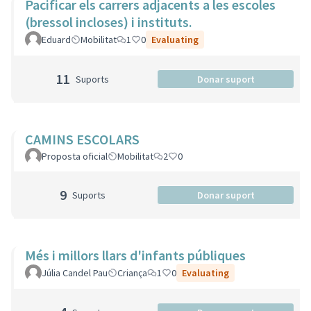
Pacificar els carrers adjacents a les escoles
(bressol incloses) i instituts.
Eduard
Mobilitat
1
0
Evaluating
11
Suports
Donar suport
CAMINS ESCOLARS
Proposta oficial
Mobilitat
2
0
9
Suports
Donar suport
Més i millors llars d'infants públiques
Júlia Candel Pau
Criança
1
0
Evaluating