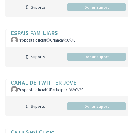
0
Suports
Donar suport
ESPAIS FAMILIARS
Proposta oficial
Criança
0
0
0
Suports
Donar suport
CANAL DE TWITTER JOVE
Proposta oficial
Participació
0
0
0
Suports
Donar suport
Cau a Sant Cugat