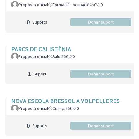
Proposta oficial
Formació i ocupació
0
0
0
Suports
Donar suport
PARCS DE CALISTÈNIA
Proposta oficial
Salut
0
0
1
Suport
Donar suport
NOVA ESCOLA BRESSOL A VOLPELLERES
Proposta oficial
Criança
0
0
0
Suports
Donar suport