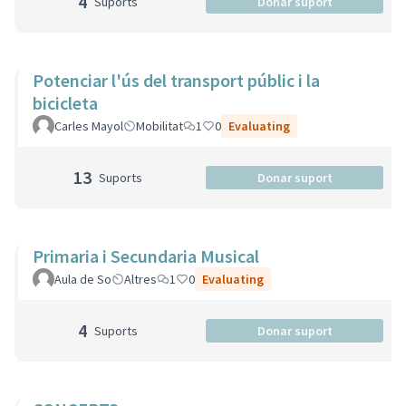
4
Suports
Donar suport
Potenciar l'ús del transport públic i la
bicicleta
Carles Mayol
Mobilitat
1
0
Evaluating
13
Suports
Donar suport
Primaria i Secundaria Musical
Aula de So
Altres
1
0
Evaluating
4
Suports
Donar suport