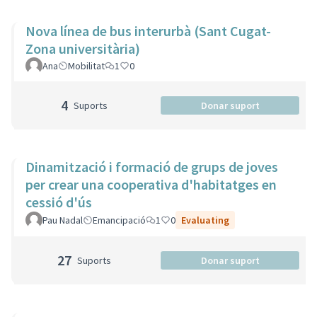
Nova línea de bus interurbà (Sant Cugat-
Zona universitària)
Ana
Mobilitat
1
0
4
Suports
Donar suport
Dinamització i formació de grups de joves
per crear una cooperativa d'habitatges en
cessió d'ús
Pau Nadal
Emancipació
1
0
Evaluating
27
Suports
Donar suport