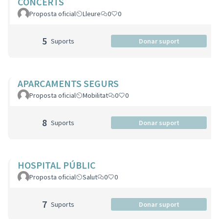
CONCERTS
Proposta oficial
Lleure
0
0
5
Suports
Donar suport
APARCAMENTS SEGURS
Proposta oficial
Mobilitat
0
0
8
Suports
Donar suport
HOSPITAL PÚBLIC
Proposta oficial
Salut
0
0
7
Suports
Donar suport