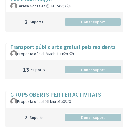
Teresa Gonzalez
Lleure
3
0
2
Suports
Donar suport
Transport públic urbà gratuït pels residents
Proposta oficial
Mobilitat
0
0
13
Suports
Donar suport
GRUPS OBERTS PER FER ACTIVITATS
Proposta oficial
Lleure
0
0
2
Suports
Donar suport