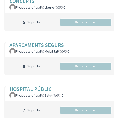
CONCERTS
Proposta oficial
Lleure
0
0
5
Suports
Donar suport
APARCAMENTS SEGURS
Proposta oficial
Mobilitat
0
0
8
Suports
Donar suport
HOSPITAL PÚBLIC
Proposta oficial
Salut
0
0
7
Suports
Donar suport