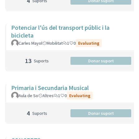
4
Suports
Donar suport
Potenciar l'ús del transport públic i la
bicicleta
Carles Mayol
Mobilitat
1
0
Evaluating
13
Suports
Donar suport
Primaria i Secundaria Musical
Aula de So
Altres
1
0
Evaluating
4
Suports
Donar suport