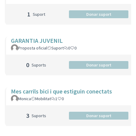
1
Suport
Donar suport
GARANTIA JUVENIL
Proposta oficial
Suport
0
0
0
Suports
Donar suport
Mes carrils bici i que estiguin conectats
Monica
Mobilitat
1
0
3
Suports
Donar suport