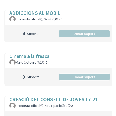
ADDICCIONS AL MÒBIL
Proposta oficial
Salut
0
0
4
Suports
Donar suport
Cinema a la fresca
Martí
Lleure
1
0
0
Suports
Donar suport
CREACIÓ DEL CONSELL DE JOVES 17-21
Proposta oficial
Participació
0
0