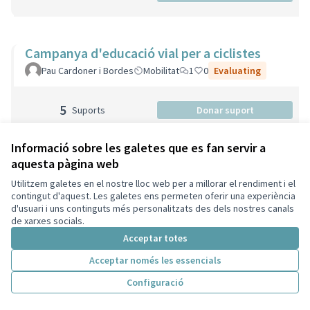
Campanya d'educació vial per a ciclistes
Pau Cardoner i Bordes
Mobilitat
1
0
Evaluating
5
Suports
Donar suport
Informació sobre les galetes que es fan servir a
aquesta pàgina web
Professional sanitari a la carta
Utilitzem galetes en el nostre lloc web per a millorar el rendiment i el
Participant eliminada
Salut
1
0
Evaluating
contingut d'aquest. Les galetes ens permeten oferir una experiència
d'usuari i uns continguts més personalitzats des dels nostres canals
de xarxes socials.
0
Suports
Donar suport
Acceptar totes
Acceptar només les essencials
Configuració
WIFI gratuit a tot Sant Cugat
Carles
Lleure
1
0
Evaluating