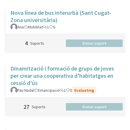
Nova línea de bus interurbà (Sant Cugat-
Zona universitària)
Ana
Mobilitat
1
0
4
Suports
Donar suport
Dinamització i formació de grups de joves
per crear una cooperativa d'habitatges en
cessió d'ús
Pau Nadal
Emancipació
1
0
Evaluating
27
Suports
Donar suport