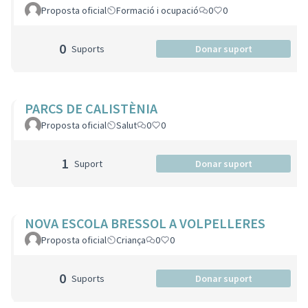
Proposta oficial
Formació i ocupació
0
0
0
Suports
Donar suport
PARCS DE CALISTÈNIA
Proposta oficial
Salut
0
0
1
Suport
Donar suport
NOVA ESCOLA BRESSOL A VOLPELLERES
Proposta oficial
Criança
0
0
0
Suports
Donar suport