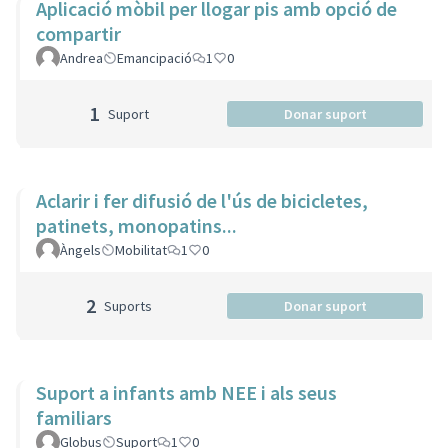
Aplicació mòbil per llogar pis amb opció de
compartir
Andrea
Emancipació
1
0
1
Suport
Donar suport
Aclarir i fer difusió de l'ús de bicicletes,
patinets, monopatins...
Àngels
Mobilitat
1
0
2
Suports
Donar suport
Suport a infants amb NEE i als seus
familiars
Globus
Suport
1
0