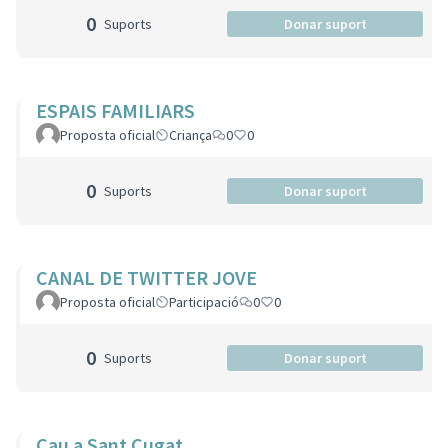
0
Suports
Donar suport
ESPAIS FAMILIARS
Proposta oficial
Criança
0
0
0
Suports
Donar suport
CANAL DE TWITTER JOVE
Proposta oficial
Participació
0
0
0
Suports
Donar suport
Cau a Sant Cugat