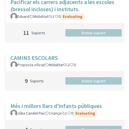
Pacificar els carrers adjacents a les escoles
(bressol incloses) i instituts.
Eduard
Mobilitat
1
0
Evaluating
11
Suports
Donar suport
CAMINS ESCOLARS
Proposta oficial
Mobilitat
2
0
9
Suports
Donar suport
Més i millors llars d'infants públiques
Júlia Candel Pau
Criança
1
0
Evaluating