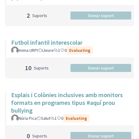
2
Suports
Donar suport
Futbol infantil interescolar
Imma URPI
Lleure
1
0
Evaluating
10
Suports
Donar suport
Esplais i Colònies inclusives amb monitors
formats en programes tipus #aquí prou
bullying
Núria Pica
Salut
1
0
Evaluating
0
Suports
Donar suport