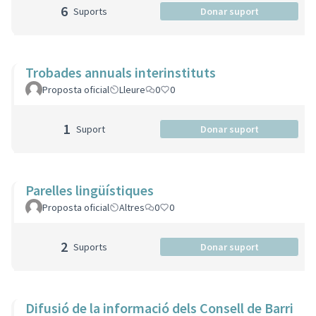
6
Suports
Donar suport
Trobades annuals interinstituts
Proposta oficial
Lleure
0
0
1
Suport
Donar suport
Parelles lingüístiques
Proposta oficial
Altres
0
0
2
Suports
Donar suport
Difusió de la informació dels Consell de Barri