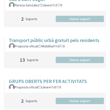
Teresa Gonzalez
Lleure
3
0
2
Suports
Donar suport
Transport públic urbà gratuït pels residents
Proposta oficial
Mobilitat
0
0
13
Suports
Donar suport
GRUPS OBERTS PER FER ACTIVITATS
Proposta oficial
Lleure
0
0
2
Suports
Donar suport