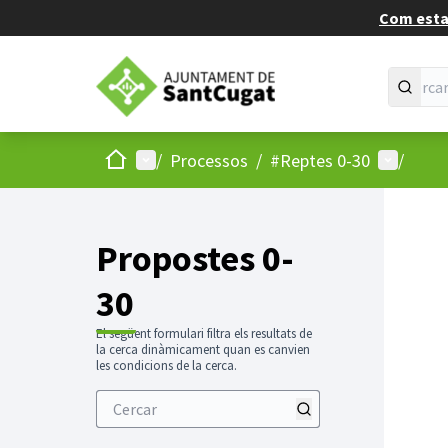
Com estan
Inici
Menú principal
Menú d'u
/
Processos
/
#Reptes 0-30
/
Propostes 0-
30
El següent formulari filtra els resultats de
la cerca dinàmicament quan es canvien
les condicions de la cerca.