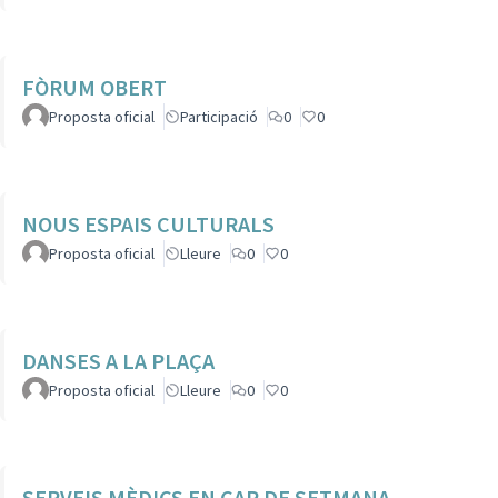
FÒRUM OBERT
Proposta oficial
Participació
0
0
NOUS ESPAIS CULTURALS
Proposta oficial
Lleure
0
0
DANSES A LA PLAÇA
Proposta oficial
Lleure
0
0
SERVEIS MÈDICS EN CAP DE SETMANA