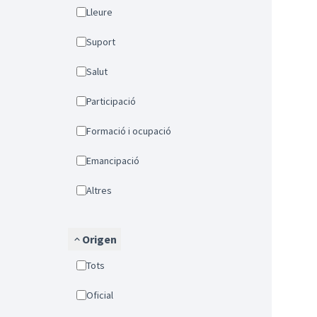
Lleure
Suport
Salut
Participació
Formació i ocupació
Emancipació
Altres
Origen
Tots
Oficial