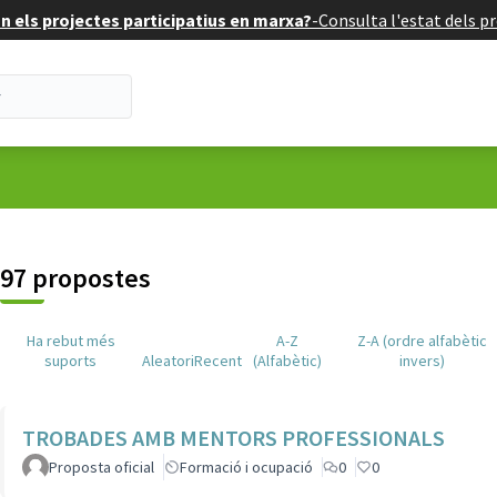
 els projectes participatius en marxa?
-
Consulta l'estat dels pr
suari
97 propostes
Ha rebut més
A-Z
Z-A (ordre alfabètic
suports
Aleatori
Recent
(Alfabètic)
invers)
TROBADES AMB MENTORS PROFESSIONALS
Proposta oficial
Formació i ocupació
0
0