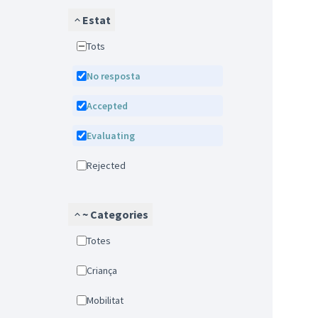
Estat
Tots
No resposta
Accepted
Evaluating
Rejected
~ Categories
Totes
Criança
Mobilitat