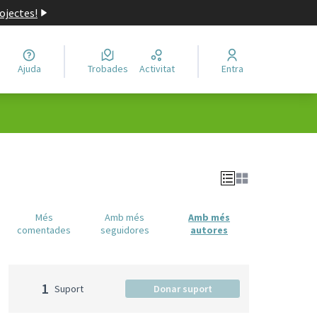
ojectes!
Ajuda
Trobades
Activitat
Entra
Més
Amb més
Amb més
comentades
seguidores
autores
1
Suport
Donar suport