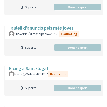
0
Suports
Donar suport
Taulell d'anuncis pels més joves
SUSANNA
Emancipació
1
0
Evaluating
0
Suports
Donar suport
Bicing a Sant Cugat
Marta
Mobilitat
1
0
Evaluating
0
Suports
Donar suport