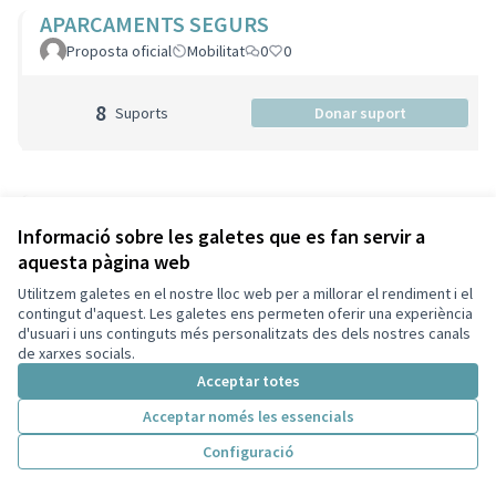
APARCAMENTS SEGURS
Proposta oficial
Mobilitat
0
0
8
Suports
Donar suport
CONCERTS
Informació sobre les galetes que es fan servir a
Proposta oficial
Lleure
0
0
aquesta pàgina web
Utilitzem galetes en el nostre lloc web per a millorar el rendiment i el
5
Suports
Donar suport
contingut d'aquest. Les galetes ens permeten oferir una experiència
d'usuari i uns continguts més personalitzats des dels nostres canals
de xarxes socials.
Acceptar totes
CARRILS BICI
Acceptar només les essencials
Proposta oficial
Mobilitat
1
0
Configuració
16
Suports
Donar suport