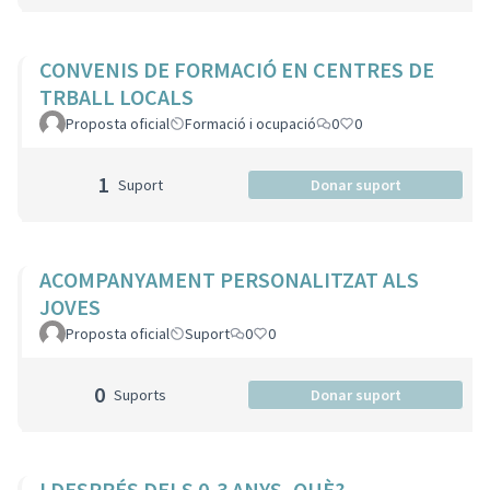
CONVENIS DE FORMACIÓ EN CENTRES DE
TRBALL LOCALS
Proposta oficial
Formació i ocupació
0
0
1
Suport
Donar suport
ACOMPANYAMENT PERSONALITZAT ALS
JOVES
Proposta oficial
Suport
0
0
0
Suports
Donar suport
I DESPRÉS DELS 0-3 ANYS, QUÈ?