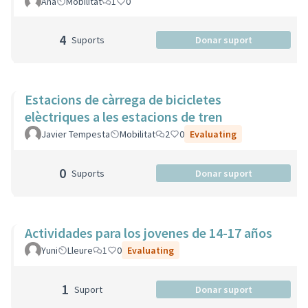
Ana
Mobilitat
1
0
4
Suports
Donar suport
Estacions de càrrega de bicicletes
elèctriques a les estacions de tren
Javier Tempesta
Mobilitat
2
0
Evaluating
0
Suports
Donar suport
Actividades para los jovenes de 14-17 años
Yuni
Lleure
1
0
Evaluating
1
Suport
Donar suport