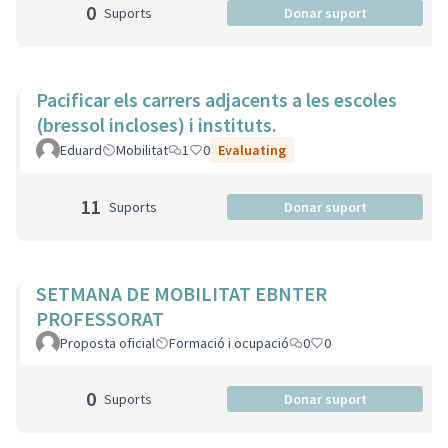
0
Suports
Donar suport
Pacificar els carrers adjacents a les escoles
(bressol incloses) i instituts.
Eduard
Mobilitat
1
0
Evaluating
11
Suports
Donar suport
SETMANA DE MOBILITAT EBNTER
PROFESSORAT
Proposta oficial
Formació i ocupació
0
0
0
Suports
Donar suport