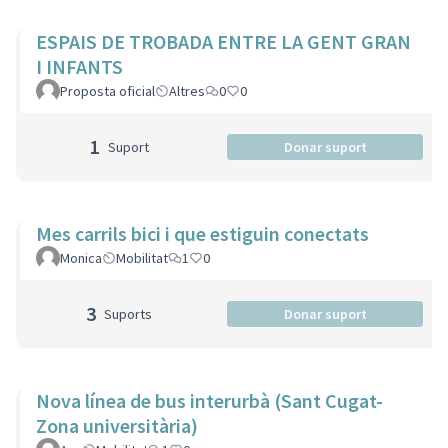
ESPAIS DE TROBADA ENTRE LA GENT GRAN
I INFANTS
Proposta oficial
Altres
0
0
1
Suport
Donar suport
Mes carrils bici i que estiguin conectats
Monica
Mobilitat
1
0
3
Suports
Donar suport
Nova línea de bus interurbà (Sant Cugat-
Zona universitària)