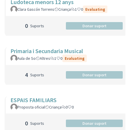
Ludoteca menors 12 anys
Clara Gascón Torrens
Criança
1
0
Evaluating
0
Suports
Donar suport
Primaria i Secundaria Musical
Aula de So
Altres
1
0
Evaluating
4
Suports
Donar suport
ESPAIS FAMILIARS
Proposta oficial
Criança
0
0
0
Suports
Donar suport