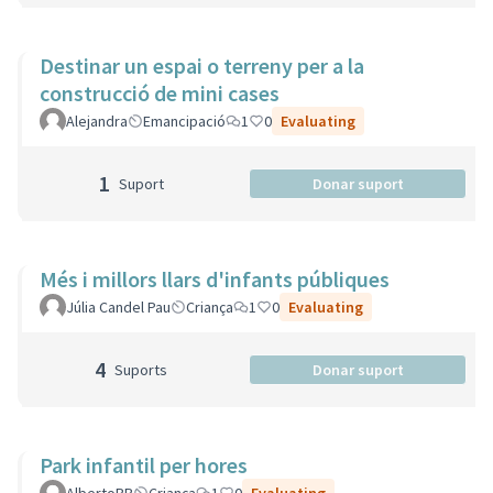
Destinar un espai o terreny per a la
construcció de mini cases
Alejandra
Emancipació
1
0
Evaluating
1
Suport
Donar suport
Més i millors llars d'infants públiques
Júlia Candel Pau
Criança
1
0
Evaluating
4
Suports
Donar suport
Park infantil per hores