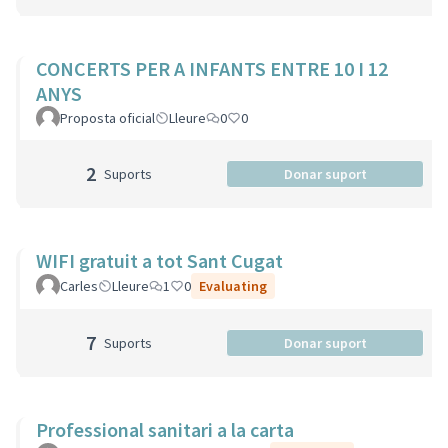
CONCERTS PER A INFANTS ENTRE 10 I 12
ANYS
Proposta oficial
Lleure
0
0
2
Suports
Donar suport
WIFI gratuit a tot Sant Cugat
Carles
Lleure
1
0
Evaluating
7
Suports
Donar suport
Professional sanitari a la carta