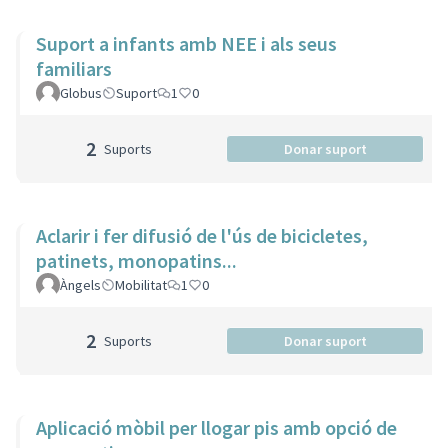
Suport a infants amb NEE i als seus
familiars
Globus
Suport
1
0
2
Suports
Donar suport
Aclarir i fer difusió de l'ús de bicicletes,
patinets, monopatins...
Àngels
Mobilitat
1
0
2
Suports
Donar suport
Aplicació mòbil per llogar pis amb opció de