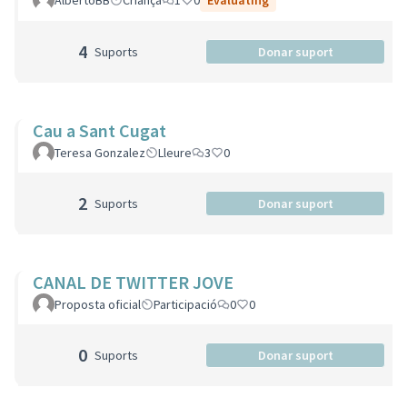
AlbertoBB
Criança
1
0
Evaluating
4
Suports
Donar suport
Cau a Sant Cugat
Teresa Gonzalez
Lleure
3
0
2
Suports
Donar suport
CANAL DE TWITTER JOVE
Proposta oficial
Participació
0
0
0
Suports
Donar suport