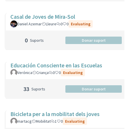
Casal de Joves de Mira-Sol
Daniel Azemar
Lleure
0
0
Evaluating
0
Suports
Donar suport
Educación Consciente en las Escuelas
Verónica
Criança
0
0
Evaluating
33
Suports
Donar suport
Bicicleta per a la mobilitat dels joves
martacg
Mobilitat
1
0
Evaluating