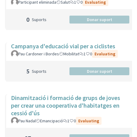
Participant eliminada
Salut
1
0
Evaluating
0
Suports
Donar suport
Campanya d'educació vial per a ciclistes
Pau Cardoner i Bordes
Mobilitat
1
0
Evaluating
5
Suports
Donar suport
Dinamització i formació de grups de joves
per crear una cooperativa d'habitatges en
cessió d'ús
Pau Nadal
Emancipació
1
0
Evaluating