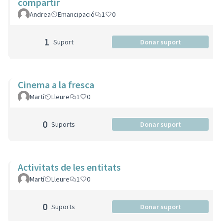
compartir
Andrea
Emancipació
1
0
1
Suport
Donar suport
Cinema a la fresca
Martí
Lleure
1
0
0
Suports
Donar suport
Activitats de les entitats
Martí
Lleure
1
0
0
Suports
Donar suport