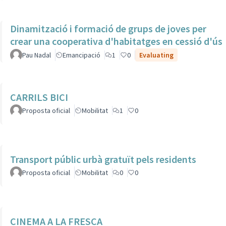
Dinamització i formació de grups de joves per
crear una cooperativa d'habitatges en cessió d'ús
Pau Nadal
Emancipació
1
0
Evaluating
CARRILS BICI
Proposta oficial
Mobilitat
1
0
Transport públic urbà gratuït pels residents
Proposta oficial
Mobilitat
0
0
CINEMA A LA FRESCA