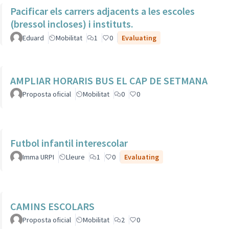
Pacificar els carrers adjacents a les escoles
(bressol incloses) i instituts.
Eduard
Mobilitat
1
0
Evaluating
AMPLIAR HORARIS BUS EL CAP DE SETMANA
Proposta oficial
Mobilitat
0
0
Futbol infantil interescolar
Imma URPI
Lleure
1
0
Evaluating
CAMINS ESCOLARS
Proposta oficial
Mobilitat
2
0