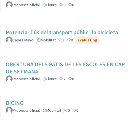
Proposta oficial
Lleure
0
0
Potenciar l'ús del transport públic i la bicicleta
Carles Mayol
Mobilitat
1
0
Evaluating
OBERTURA DELS PATIS DE LES ESCOLES EN CAP
DE SETMANA
Proposta oficial
Lleure
2
0
BICING
Proposta oficial
Mobilitat
0
0