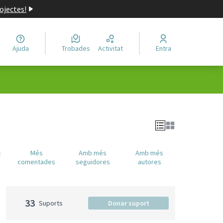
ojectes!
Ajuda
Trobades
Activitat
Entra
c
Més
Amb més
Amb més
comentades
seguidores
autores
33
Suports
Donar suport