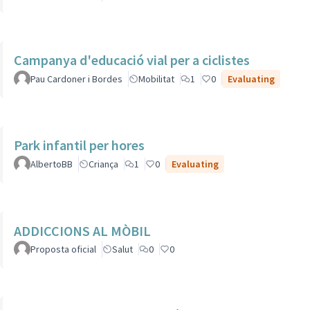
Campanya d'educació vial per a ciclistes
Pau Cardoner i Bordes
Mobilitat
1
0
Evaluating
Park infantil per hores
AlbertoBB
Criança
1
0
Evaluating
ADDICCIONS AL MÒBIL
Proposta oficial
Salut
0
0