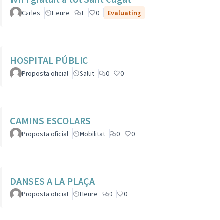
Carles
Lleure
1
0
Evaluating
HOSPITAL PÚBLIC
Proposta oficial
Salut
0
0
CAMINS ESCOLARS
Proposta oficial
Mobilitat
0
0
DANSES A LA PLAÇA
Proposta oficial
Lleure
0
0