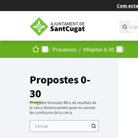
Com estan
Inici
Menú principal
Menú d'u
/
Processos
/
#Reptes 0-30
/
Propostes 0-
30
El següent formulari filtra els resultats de
la cerca dinàmicament quan es canvien
les condicions de la cerca.