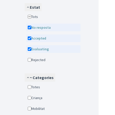
Estat
Tots
No resposta
Accepted
Evaluating
Rejected
~ Categories
Totes
Criança
Mobilitat