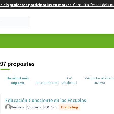
 els projectes participatius en marxa?
-
Consulta l'estat dels pr
suari
97 propostes
Ha rebut més
A-Z
Z-A (ordre alfabèti
suports
Aleatori
Recent
(Alfabètic)
invers)
Educación Consciente en las Escuelas
Verónica
Criança
0
0
Evaluating