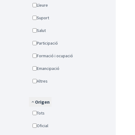
Lleure
Suport
Salut
Participació
Formació i ocupació
Emancipació
Altres
Origen
Tots
Oficial