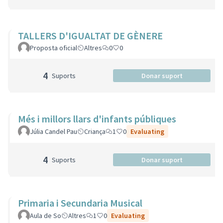
TALLERS D'IGUALTAT DE GÈNERE
Proposta oficial
Altres
0
0
4
Suports
Donar suport
Més i millors llars d'infants públiques
Júlia Candel Pau
Criança
1
0
Evaluating
4
Suports
Donar suport
Primaria i Secundaria Musical
Aula de So
Altres
1
0
Evaluating