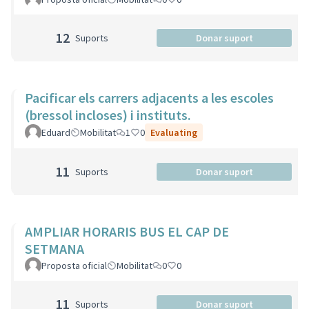
12
Suports
Donar suport
Pacificar els carrers adjacents a les escoles
(bressol incloses) i instituts.
Eduard
Mobilitat
1
0
Evaluating
11
Suports
Donar suport
AMPLIAR HORARIS BUS EL CAP DE
SETMANA
Proposta oficial
Mobilitat
0
0
11
Suports
Donar suport