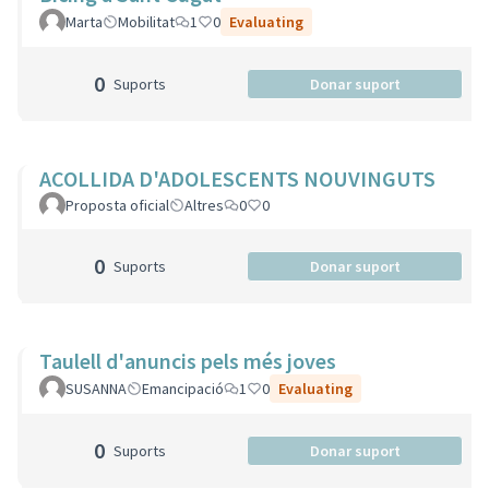
Marta
Mobilitat
1
0
Evaluating
0
Suports
Donar suport
ACOLLIDA D'ADOLESCENTS NOUVINGUTS
Proposta oficial
Altres
0
0
0
Suports
Donar suport
Taulell d'anuncis pels més joves
SUSANNA
Emancipació
1
0
Evaluating
0
Suports
Donar suport