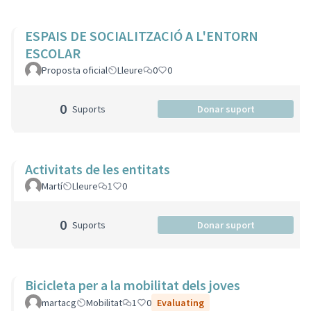
ESPAIS DE SOCIALITZACIÓ A L'ENTORN
ESCOLAR
Proposta oficial
Lleure
0
0
0
Suports
Donar suport
Activitats de les entitats
Martí
Lleure
1
0
0
Suports
Donar suport
Bicicleta per a la mobilitat dels joves
martacg
Mobilitat
1
0
Evaluating