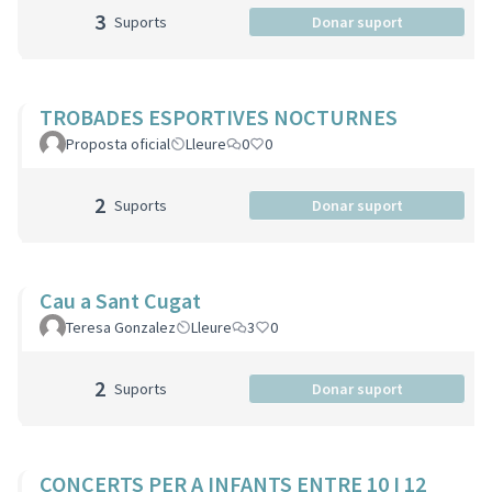
3
Suports
Donar suport
TROBADES ESPORTIVES NOCTURNES
Proposta oficial
Lleure
0
0
2
Suports
Donar suport
Cau a Sant Cugat
Teresa Gonzalez
Lleure
3
0
2
Suports
Donar suport
CONCERTS PER A INFANTS ENTRE 10 I 12