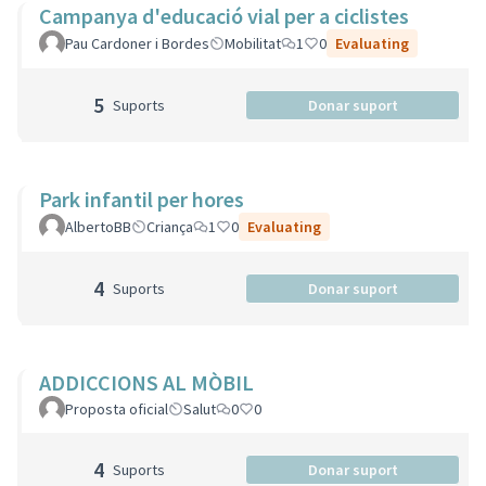
Campanya d'educació vial per a ciclistes
Pau Cardoner i Bordes
Mobilitat
1
0
Evaluating
5
Suports
Donar suport
Park infantil per hores
AlbertoBB
Criança
1
0
Evaluating
4
Suports
Donar suport
ADDICCIONS AL MÒBIL
Proposta oficial
Salut
0
0
4
Suports
Donar suport