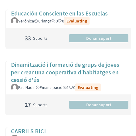
Educación Consciente en las Escuelas
Verónica
Criança
0
0
Evaluating
33
Suports
Donar suport
Dinamització i formació de grups de joves
per crear una cooperativa d'habitatges en
cessió d'ús
Pau Nadal
Emancipació
1
0
Evaluating
27
Suports
Donar suport
CARRILS BICI