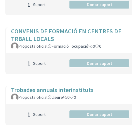
1
Suport
Donar suport
CONVENIS DE FORMACIÓ EN CENTRES DE
TRBALL LOCALS
Proposta oficial
Formació i ocupació
0
0
1
Suport
Donar suport
Trobades annuals interinstituts
Proposta oficial
Lleure
0
0
1
Suport
Donar suport