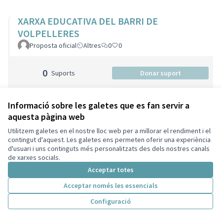
XARXA EDUCATIVA DEL BARRI DE
VOLPELLERES
Proposta oficial
Altres
0
0
0
Suports
Donar suport
Informació sobre les galetes que es fan servir a
NOVA ESCOLA BRESSOL A VOLPELLERES
aquesta pàgina web
Proposta oficial
Criança
0
0
Utilitzem galetes en el nostre lloc web per a millorar el rendiment i el
contingut d'aquest. Les galetes ens permeten oferir una experiència
d'usuari i uns continguts més personalitzats des dels nostres canals
0
Suports
Donar suport
de xarxes socials.
Acceptar totes
Acceptar només les essencials
Esplais i Colònies inclusives amb monitors
Configuració
formats en programes tipus #aquí prou