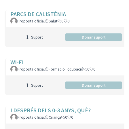
PARCS DE CALISTÈNIA
Proposta oficial
Salut
0
0
1
Suport
Donar suport
WI-FI
Proposta oficial
Formació i ocupació
0
0
1
Suport
Donar suport
I DESPRÉS DELS 0-3 ANYS, QUÈ?
Proposta oficial
Criança
0
0