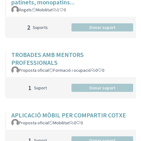
patinets, monopatins...
Àngels
Mobilitat
1
0
2
Suports
Donar suport
TROBADES AMB MENTORS
PROFESSIONALS
Proposta oficial
Formació i ocupació
0
0
1
Suport
Donar suport
APLICACIÓ MÒBIL PER COMPARTIR COTXE
Proposta oficial
Mobilitat
0
0
1
Suport
Donar suport