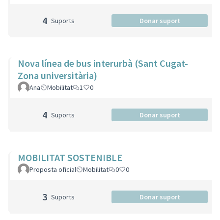
4
Suports
Donar suport
Nova línea de bus interurbà (Sant Cugat-
Zona universitària)
Ana
Mobilitat
1
0
4
Suports
Donar suport
MOBILITAT SOSTENIBLE
Proposta oficial
Mobilitat
0
0
3
Suports
Donar suport