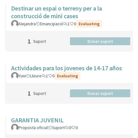
Destinar un espai o terreny per a la
construcció de mini cases
Alejandra
Emancipació
1
0
Evaluating
1
Suport
Donar suport
Actividades para los jovenes de 14-17 años
Yuni
Lleure
1
0
Evaluating
1
Suport
Donar suport
GARANTIA JUVENIL
Proposta oficial
Suport
0
0