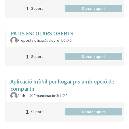
1
Suport
Donar suport
PATIS ESCOLARS OBERTS
Proposta oficial
Lleure
0
0
1
Suport
Donar suport
Aplicació mòbil per llogar pis amb opció de
compartir
Andrea
Emancipació
1
0
1
Suport
Donar suport