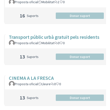
Proposta oficial
Mobilitat
1
0
16
Suports
Donar suport
Transport públic urbà gratuït pels residents
Proposta oficial
Mobilitat
0
0
13
Suports
Donar suport
CINEMA A LA FRESCA
Proposta oficial
Lleure
0
0
13
Suports
Donar suport