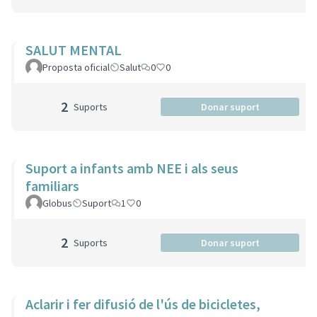
SALUT MENTAL
Proposta oficial
Salut
0
0
2
Suports
Donar suport
Suport a infants amb NEE i als seus
familiars
Globus
Suport
1
0
2
Suports
Donar suport
Aclarir i fer difusió de l'ús de bicicletes,