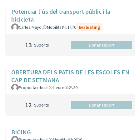
Potenciar l'ús del transport públic i la
bicicleta
Carles Mayol
Mobilitat
1
0
Evaluating
13
Suports
Donar suport
OBERTURA DELS PATIS DE LES ESCOLES EN
CAP DE SETMANA
Proposta oficial
Lleure
2
0
12
Suports
Donar suport
BICING
Proposta oficial
Mobilitat
0
0