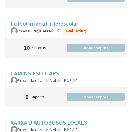
Futbol infantil interescolar
Imma URPI
Lleure
1
0
Evaluating
10
Suports
Donar suport
CAMINS ESCOLARS
Proposta oficial
Mobilitat
2
0
9
Suports
Donar suport
XARXA D'AUTOBUSOS LOCALS
Proposta oficial
Mobilitat
0
0