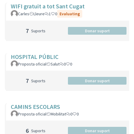
WIFI gratuit a tot Sant Cugat
Carles
Lleure
1
0
Evaluating
7
Suports
Donar suport
HOSPITAL PÚBLIC
Proposta oficial
Salut
0
0
7
Suports
Donar suport
CAMINS ESCOLARS
Proposta oficial
Mobilitat
0
0
6
Suports
Donar suport