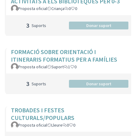
ACTIVITATS A ELS BIBLIOTEQUES PER 0-3
Proposta oficial
Criança
0
0
3
Suports
Donar suport
FORMACIÓ SOBRE ORIENTACIÓ I
ITINERARIS FORMATIUS PER A FAMÍLIES
Proposta oficial
Suport
1
0
3
Suports
Donar suport
TROBADES I FESTES
CULTURALS/POPULARS
Proposta oficial
Lleure
0
0