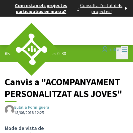
Com estan els projectes
Consulta l'estat dels
-
participatius en marxa?
projectes!
Menú
Entra
Menú p
#Reptes 0-30
/
Propostes 0-30
Canvis a "ACOMPANYAMENT
PERSONALITZAT ALS JOVES"
Eulalia Formiguera
15/06/2018 12:25
Mode de vista de