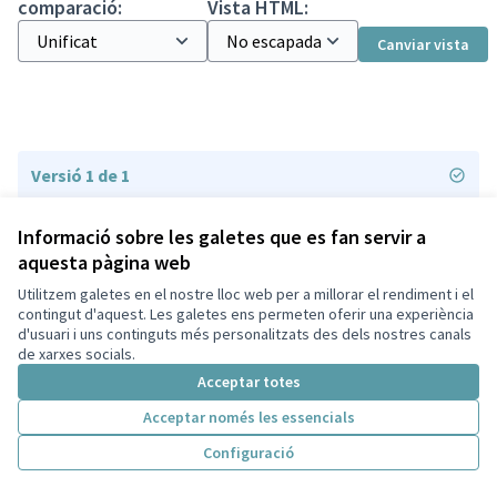
comparació:
Vista HTML:
Canviar vista
Versió 1 de 1
Informació sobre les galetes que es fan servir a
aquesta pàgina web
Utilitzem galetes en el nostre lloc web per a millorar el rendiment i el
Termes i condicions d'ús
contingut d'aquest. Les galetes ens permeten oferir una experiència
Configuració de les galetes
d'usuari i uns continguts més personalitzats des dels nostres canals
Decidim Sant Cugat a X
Decidim Sant Cugat a Facebook
Decidim Sant Cugat a Instagram
Decidim Sant Cugat a GitHub
de xarxes socials.
(Enllaç extern)
(Enllaç extern)
(Enllaç extern)
(Enllaç extern)
Acceptar totes
Acceptar només les essencials
Amb llicènc
(Enllaç exte
Configuració
(Enllaç extern)
Web creada amb
programari lliure
.
(Enllaç extern)