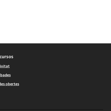
cursos
ivitat
obades
es obertes