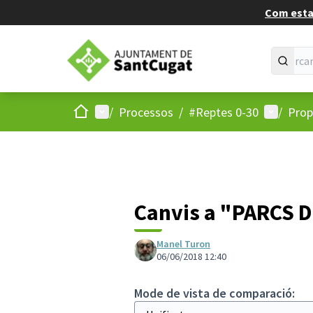
Com estan
Inici
Menú principal
Menú d'u
/
Processos
/
#Reptes 0-30
/
Prop
Canvis a "PARCS 
Manel Turon
06/06/2018 12:40
Mode de vista de comparació: