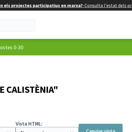
 els projectes participatius en marxa?
-
Consulta l'estat dels pr
suari
ostes 0-30
DE CALISTÈNIA"
Vista HTML:
Canviar vista