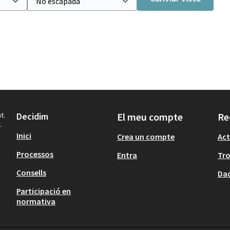
t.
Decidim
El meu compte
Re
.
Inici
Crea un compte
Act
Processos
Entra
Tr
Consells
Dad
Participació en
normativa