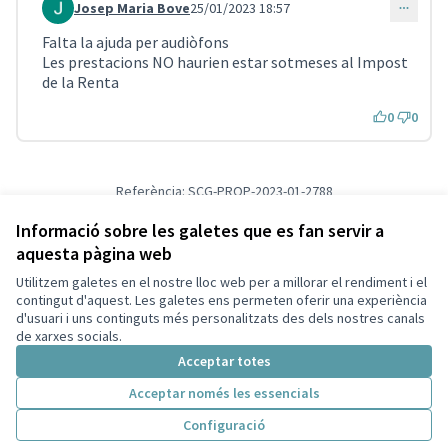
Josep Maria Bove
25/01/2023 18:57
Comentari 1783
Falta la ajuda per audiòfons
Les prestacions NO haurien estar sotmeses al Impost
de la Renta
0
0
Referència: SCG-PROP-2023-01-2788
Versió 1
(de 1)
veure altres versions
Verifica l'empremta digital
Informació sobre les galetes que es fan servir a
aquesta pàgina web
Utilitzem galetes en el nostre lloc web per a millorar el rendiment i el
Termes i condicions d'ús
contingut d'aquest. Les galetes ens permeten oferir una experiència
Configuració de les galetes
d'usuari i uns continguts més personalitzats des dels nostres canals
Decidim Sant Cugat a X
Decidim Sant Cugat a Facebook
Decidim Sant Cugat a Instagram
Decidim Sant Cugat a GitHub
de xarxes socials.
(Enllaç extern)
(Enllaç extern)
(Enllaç extern)
(Enllaç extern)
Acceptar totes
Acceptar només les essencials
Amb llicènc
(Enllaç exte
Configuració
(Enllaç extern)
Web creada amb
programari lliure
.
(Enllaç extern)