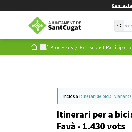
Com estan
Inici
Menú principal
/
Processos
/
Pressupost Participati
Inclòs a
Itinerari de bicis i vianant
Itinerari per a bic
Favà - 1.430 vots