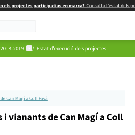
 els projectes participatius en marxa?
-
Consulta l'estat dels pr
Menú d'usuari
u 2018-2019
/
Estat d'execució dels projectes
s de Can Magí a Coll Favà
is i vianants de Can Magí a Coll