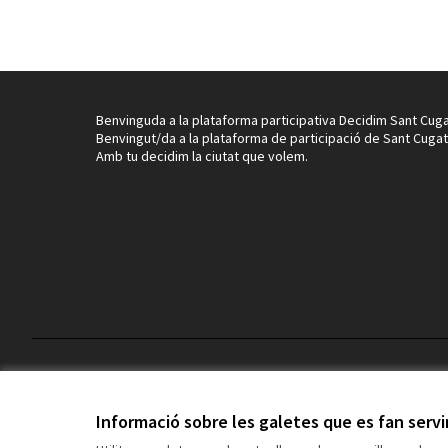
Benvinguda a la plataforma participativa Decidim Sant Cuga
Benvingut/da a la plataforma de participació de Sant Cugat
Amb tu decidim la ciutat que volem.
Termes i condicions d'ús
Configuració de les galetes
Informació sobre les galetes que es fan serv