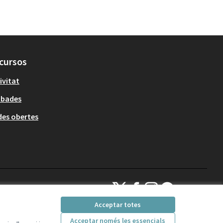
cursos
ivitat
obades
es obertes
Decidim Sant Cugat a X
Decidim Sant Cugat a Facebook
Decidim Sant Cugat a Inst
Decidim Sant Cugat a
(Enllaç extern)
(Enllaç extern)
(Enllaç extern)
(Enllaç extern)
Acceptar totes
Acceptar només les essencials