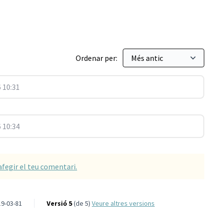
Ordenar per:
 10:31
 10:34
afegir el teu comentari.
9-03-81
Versió 5
(de 5)
veure altres versions