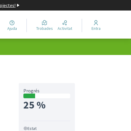
ojectes!
Ajuda
Trobades
Activitat
Entra
Progrés
25 %
Estat