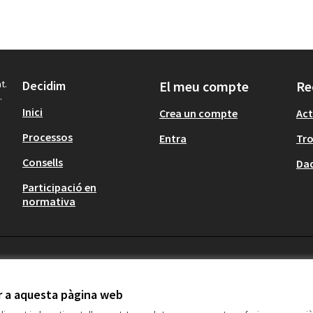
t.
Decidim
El meu compte
Re
.
Inici
Crea un compte
Act
Processos
Entra
Tr
Consells
Dad
Participació en
normativa
ir a aquesta pàgina web