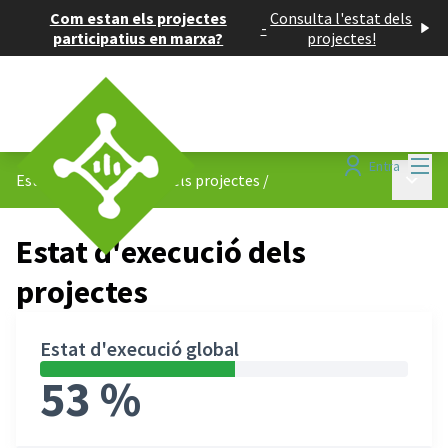
Com estan els projectes
Consulta l'estat dels
-
participatius en marxa?
projectes!
Menú
Entra
Menú p
Estat d&#39;execució dels projectes
/
Estat d'execució dels
projectes
Estat d'execució global
53 %