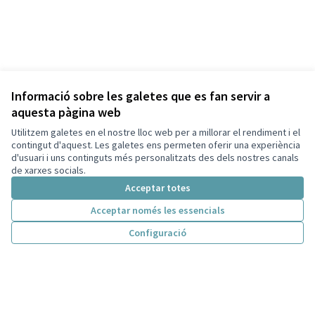
Informació sobre les galetes que es fan servir a
aquesta pàgina web
Utilitzem galetes en el nostre lloc web per a millorar el rendiment i el
contingut d'aquest. Les galetes ens permeten oferir una experiència
d'usuari i uns continguts més personalitzats des dels nostres canals
de xarxes socials.
Acceptar totes
Acceptar només les essencials
Configuració
Termes i condicions d'ús
Configuració de les galetes