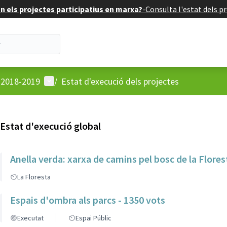
 els projectes participatius en marxa?
-
Consulta l'estat dels pr
Menú d'usuari
u 2018-2019
/
Estat d'execució dels projectes
Estat d'execució global
Anella verda: xarxa de camins pel bosc de la Flores
La Floresta
Espais d'ombra als parcs - 1350 vots
Executat
Espai Públic