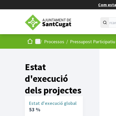
Com estan
Inici
Menú principal
/
Processos
/
Pressupost Participati
Estat
d'execució
dels projectes
Estat d'execució global
53 %