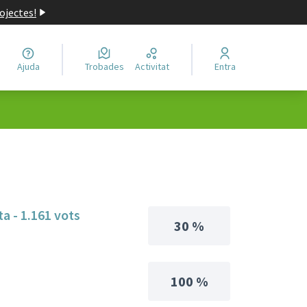
ojectes!
Ajuda
Trobades
Activitat
Entra
ta - 1.161 vots
30 %
100 %