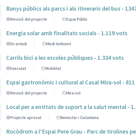
Banys públics als parcs i als itineraris del bus - 134
Revisió del projecte
Espai Públic
Energia solar amb finalitats socials - 1.119 vots
En estudi
Medi Ambient
Carrils bici a les escoles públiques - 1.334 vots
Executat
Mobilitat
Espai gastronòmic i cultural al Casal Mira-sol - 811
Revisió del projecte
Mira-sol
Local per a entitats de suport a la salut mental - 1
Projecte aprovat
Benestar i Ciutadania
Rocòdrom a l'Espai Pere Grau - Parc de tirolines per