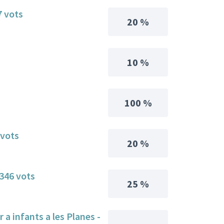
7 vots
20 %
10 %
100 %
 vots
20 %
.346 vots
25 %
 a infants a les Planes -