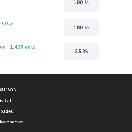
100 %
5 vots
100 %
avà - 1.430 vots
25 %
cursos
ivitat
obades
es obertes