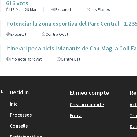
616 vots
18 Mai - 29 Mai
Executat
Les Planes
Potenciar la zona esportiva del Parc Central - 1.23
Executat
Centre Oest
Itinerari per a bicis i vianants de Can Magí a Coll F
Projecte aprovat
Centre Est
t.
Decidim
El meu compte
Re
.
Inici
Crea un compte
Act
Processos
Entra
Tr
Consells
Dad
Participació en