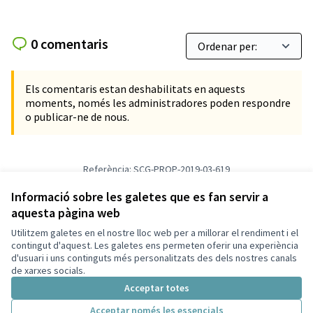
0 comentaris
Els comentaris estan deshabilitats en aquests
moments, només les administradores poden respondre
o publicar-ne de nous.
Referència: SCG-PROP-2019-03-619
Versió 1
(de 1)
veure altres versions
Verifica l'empremta digital
Informació sobre les galetes que es fan servir a
aquesta pàgina web
Utilitzem galetes en el nostre lloc web per a millorar el rendiment i el
Termes i condicions d'ús
contingut d'aquest. Les galetes ens permeten oferir una experiència
Configuració de les galetes
d'usuari i uns continguts més personalitzats des dels nostres canals
Decidim Sant Cugat a X
Decidim Sant Cugat a Facebook
Decidim Sant Cugat a Instagram
Decidim Sant Cugat a GitHub
de xarxes socials.
(Enllaç extern)
(Enllaç extern)
(Enllaç extern)
(Enllaç extern)
Acceptar totes
Acceptar només les essencials