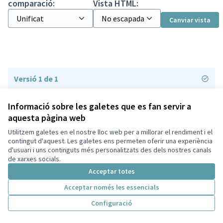
comparació:
Vista HTML:
Canviar vista
Versió 1 de 1
Informació sobre les galetes que es fan servir a
aquesta pàgina web
Utilitzem galetes en el nostre lloc web per a millorar el rendiment i el
Termes i condicions d'ús
contingut d'aquest. Les galetes ens permeten oferir una experiència
Configuració de les galetes
d'usuari i uns continguts més personalitzats des dels nostres canals
Decidim Sant Cugat a X
Decidim Sant Cugat a Facebook
Decidim Sant Cugat a Instagram
Decidim Sant Cugat a GitHub
de xarxes socials.
(Enllaç extern)
(Enllaç extern)
(Enllaç extern)
(Enllaç extern)
Acceptar totes
Acceptar només les essencials
Amb llicènc
(Enllaç exte
Configuració
(Enllaç extern)
Web creada amb
programari lliure
.
(Enllaç extern)