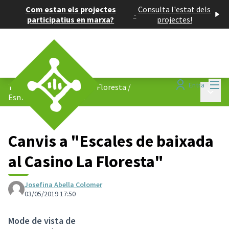
Com estan els projectes
Consulta l'estat dels
-
participatius en marxa?
projectes!
Menú
Entra
Tornem a caminar per La Floresta
/
Menú p
Esmenes i comentaris
Canvis a "Escales de baixada
al Casino La Floresta"
Josefina Abella Colomer
03/05/2019 17:50
Mode de vista de