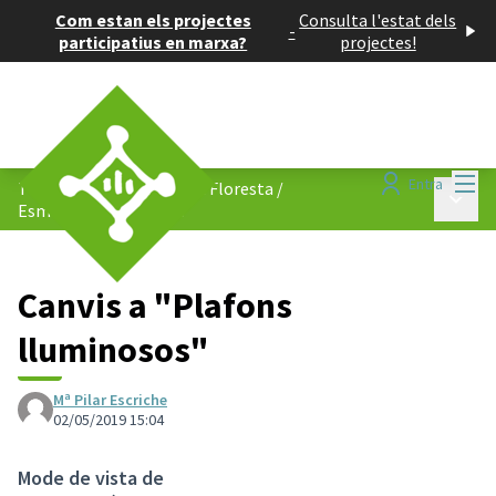
Com estan els projectes
Consulta l'estat dels
-
participatius en marxa?
projectes!
Menú
Entra
Tornem a caminar per La Floresta
/
Menú p
Esmenes i comentaris
Canvis a "Plafons
lluminosos"
Mª Pilar Escriche
02/05/2019 15:04
Mode de vista de