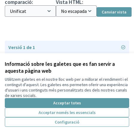
comparació:
Vista HTML:
Canviar vista
Versió 1 de 1
Informació sobre les galetes que es fan servir a
aquesta pàgina web
Utilitzem galetes en el nostre lloc web per a millorar el rendiment i el
Termes i condicions d'ús
contingut d'aquest. Les galetes ens permeten oferir una experiència
Configuració de les galetes
d'usuari i uns continguts més personalitzats des dels nostres canals
Decidim Sant Cugat a X
Decidim Sant Cugat a Facebook
Decidim Sant Cugat a Instagram
Decidim Sant Cugat a GitHub
de xarxes socials.
(Enllaç extern)
(Enllaç extern)
(Enllaç extern)
(Enllaç extern)
Acceptar totes
Acceptar només les essencials
Amb llicènc
(Enllaç exte
Configuració
(Enllaç extern)
Web creada amb
programari lliure
.
(Enllaç extern)