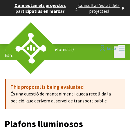
Com estan els projectes
Consulta l'estat dels
-
participatius en marxa?
projectes!
Menú
Entra
Tornem a caminar per La Floresta
/
Menú p
Esmenes i comentaris
This proposal is being evaluated
És una qüestió de manteniment i queda recollida la
petició, que derivem al servei de transport públic.
Plafons lluminosos