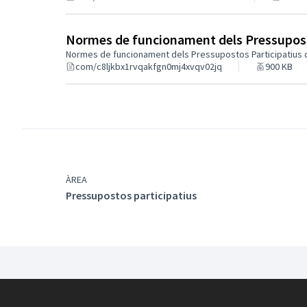
Normes de funcionament dels Pressuposto
Normes de funcionament dels Pressupostos Participatius d
com/c8ljkbx1rvqakfgn0mj4xvqv02jq
900 KB
ÀREA
Pressupostos participatius