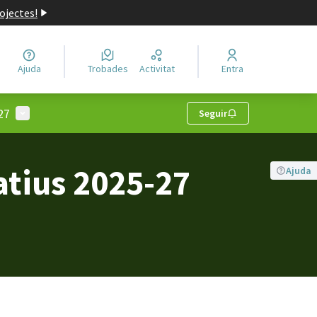
ojectes!
Ajuda
Trobades
Activitat
Entra
Menú d'usuari
27
Seguir
atius 2025-27
Ajuda