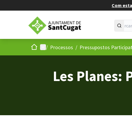
Com estan
Inici
Menú principal
/
Processos
/
Pressupostos Participa
Les Planes: 