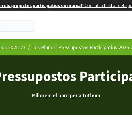
 els projectes participatius en marxa?
-
Consulta l'estat dels pr
tius 2025-27
/
Les Planes: Pressupostos Participatius 2025-
Pressupostos Particip
Millorem el barri per a tothom