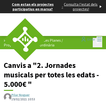
Com estan els projectes
Consulta l'estat dels
-
participatius en marxa?
projectes!
Menú
Entra
Pressupost participatiu: Les Planes
/
Menú p
Propostes de despesa ordinària
Canvis a "2. Jornades
musicals per totes les edats -
5.000€ "
Pilar Noguer
19/02/2021 10:53