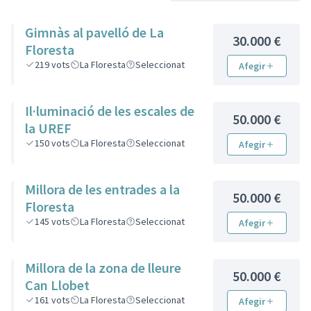
Gimnàs al pavelló de La
30.000 €
Floresta
219
vots
La Floresta
Seleccionat
Afegir
Il·luminació de les escales de
50.000 €
la UREF
150
vots
La Floresta
Seleccionat
Afegir
Millora de les entrades a la
50.000 €
Floresta
145
vots
La Floresta
Seleccionat
Afegir
Millora de la zona de lleure
50.000 €
Can Llobet
161
vots
La Floresta
Seleccionat
Afegir