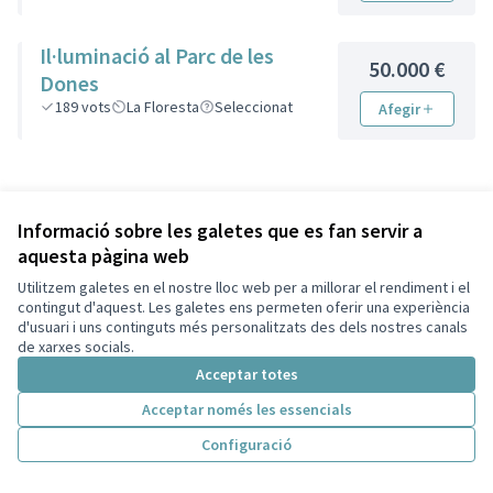
Il·luminació al Parc de les
50.000 €
Dones
189
vots
La Floresta
Seleccionat
Afegir
Informació sobre les galetes que es fan servir a
aquesta pàgina web
Utilitzem galetes en el nostre lloc web per a millorar el rendiment i el
contingut d'aquest. Les galetes ens permeten oferir una experiència
d'usuari i uns continguts més personalitzats des dels nostres canals
de xarxes socials.
Acceptar totes
Acceptar només les essencials
Termes i condicions d'ús
Configuració de les galetes
Configuració
Decidim Sant Cugat a X
Decidim Sant Cugat a Facebook
Decidim Sant Cugat a Instagram
Decidim Sant Cugat a GitHub
(Enllaç extern)
(Enllaç extern)
(Enllaç extern)
(Enllaç extern)