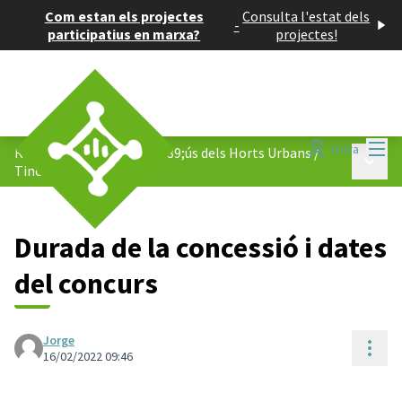
Com estan els projectes
Consulta l'estat dels
-
participatius en marxa?
projectes!
Menú
Entra
Reglament de règim d&#39;ús dels Horts Urbans
/
Menú p
Tinc una proposta!
Durada de la concessió i dates
del concurs
Jorge
Cont
16/02/2022 09:46