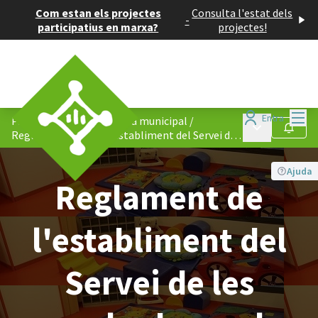
Com estan els projectes
Consulta l'estat dels
-
participatius en marxa?
projectes!
Menú
Entra
Participació en normativa municipal
/
Menú principa
Seguir
Reglament de l&#39;establiment del Servei de les escoles bressols
Ajuda
Reglament de
l'establiment del
Servei de les