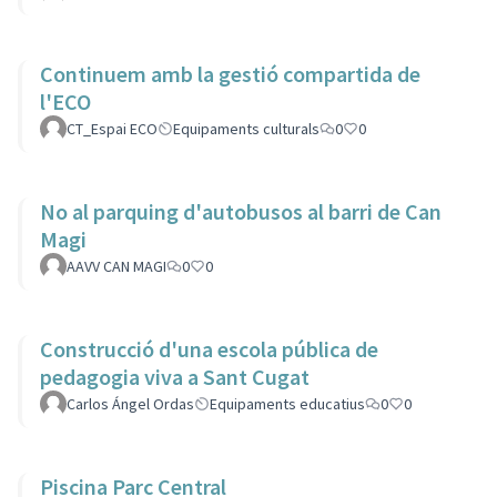
Continuem amb la gestió compartida de
l'ECO
CT_Espai ECO
Equipaments culturals
0
0
No al parquing d'autobusos al barri de Can
Magi
AAVV CAN MAGI
0
0
Construcció d'una escola pública de
pedagogia viva a Sant Cugat
Carlos Ángel Ordas
Equipaments educatius
0
0
Piscina Parc Central