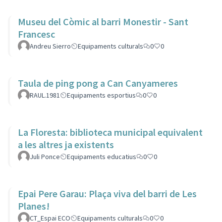
Museu del Còmic al barri Monestir - Sant
Francesc
Andreu Sierro
Equipaments culturals
0
0
Taula de ping pong a Can Canyameres
RAUL.1981
Equipaments esportius
0
0
La Floresta: biblioteca municipal equivalent
a les altres ja existents
Juli Ponce
Equipaments educatius
0
0
Epai Pere Garau: Plaça viva del barri de Les
Planes!
CT_Espai ECO
Equipaments culturals
0
0