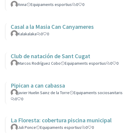
Anna
Equipaments esportius
0
0
Casal a la Masia Can Canyameres
Kalakalaka
0
0
Club de natación de Sant Cugat
Marcos Rodríguez Cobo
Equipaments esportius
0
0
Pipican a can cabassa
javier Huelin Sainz de la Torre
Equipaments sociosanitaris
0
0
La Floresta: cobertura piscina municipal
Juli Ponce
Equipaments esportius
0
0