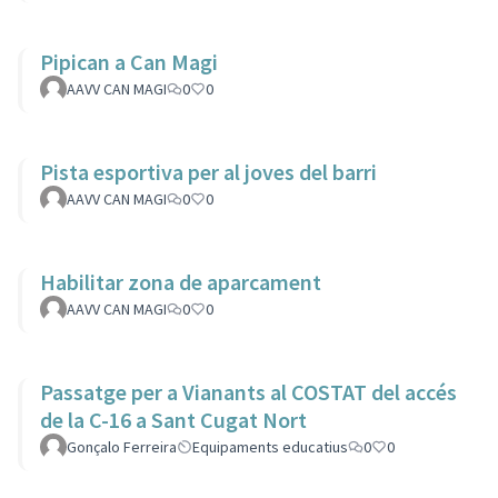
Pipican a Can Magi
AAVV CAN MAGI
0
0
Pista esportiva per al joves del barri
AAVV CAN MAGI
0
0
Habilitar zona de aparcament
AAVV CAN MAGI
0
0
Passatge per a Vianants al COSTAT del accés
de la C-16 a Sant Cugat Nort
Gonçalo Ferreira
Equipaments educatius
0
0