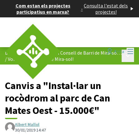
Com estan els projectes
Consulta l'estat dels
-
participatius en marxa?
projectes!
Menú
Entra
Decidim el pressupost del Consell de Barri de Mira-sol 2019
Menú p
/
Vota les propostes de Mira-sol!
Canvis a "Instal·lar un
rocòdrom al parc de Can
Mates Oest - 15.000€"
Albert Mallol
30/01/2019 14:47