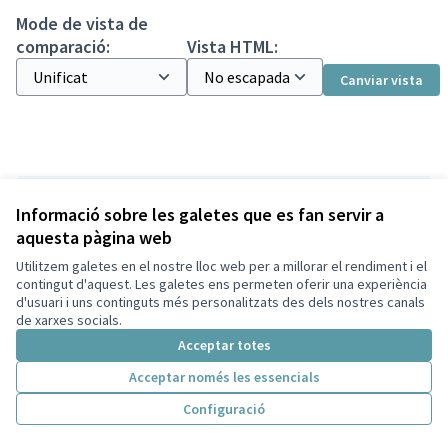
Mode de vista de
comparació:
Vista HTML:
Canviar vista
Versió 1 de 1
Informació sobre les galetes que es fan servir a
aquesta pàgina web
Utilitzem galetes en el nostre lloc web per a millorar el rendiment i el
Termes i condicions d'ús
contingut d'aquest. Les galetes ens permeten oferir una experiència
Configuració de les galetes
d'usuari i uns continguts més personalitzats des dels nostres canals
Decidim Sant Cugat a X
Decidim Sant Cugat a Facebook
Decidim Sant Cugat a Instagram
Decidim Sant Cugat a GitHub
de xarxes socials.
(Enllaç extern)
(Enllaç extern)
(Enllaç extern)
(Enllaç extern)
Acceptar totes
Acceptar només les essencials
Amb llicènc
(Enllaç exte
Configuració
(Enllaç extern)
Web creada amb
programari lliure
.
(Enllaç extern)