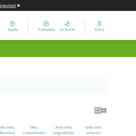
ojectes!
Ajuda
Trobades
Activitat
Entra
r en una pestanya nova)
mb més
Més
Amb més
Amb més
dhesions
comentades
seguidores
autores