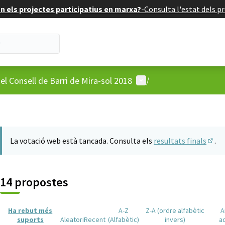
 els projectes participatius en marxa?
-
Consulta l'estat dels pr
Menú d'usuari
el Consell de Barri de Mira-sol 2018
/
La votació web està tancada. Consulta els
resultats finals
.
(Obri
14 propostes
Ha rebut més
A-Z
Z-A (ordre alfabètic
A
suports
Aleatori
Recent
(Alfabètic)
invers)
a