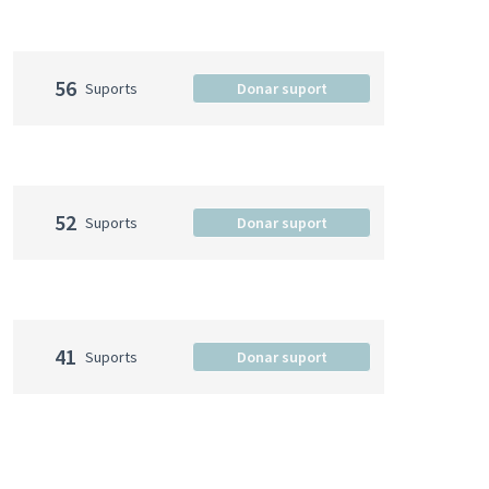
56
Suports
Donar suport
52
Suports
Donar suport
41
Suports
Donar suport