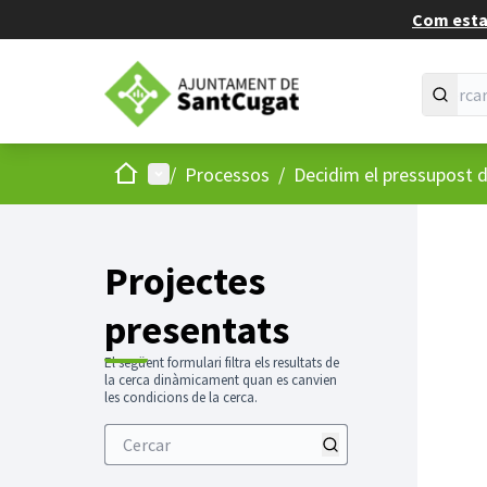
Com estan
Inici
Menú principal
/
Processos
/
Decidim el pressupost d
Projectes
presentats
El següent formulari filtra els resultats de
la cerca dinàmicament quan es canvien
les condicions de la cerca.