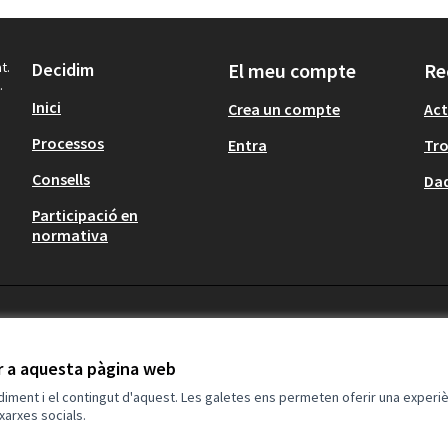
t.
Decidim
El meu compte
Re
.
Inici
Crea un compte
Act
Processos
Entra
Tr
Consells
Dad
Participació en
normativa
ir a aquesta pàgina web
ndiment i el contingut d'aquest. Les galetes ens permeten oferir una experièn
xarxes socials.