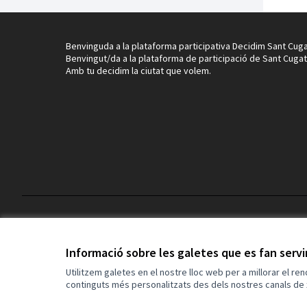
Benvinguda a la plataforma participativa Decidim Sant Cuga
Benvingut/da a la plataforma de participació de Sant Cugat
Amb tu decidim la ciutat que volem.
Termes i condicions d'ús
Configuració de les galetes
Informació sobre les galetes que es fan serv
Utilitzem galetes en el nostre lloc web per a millorar el re
continguts més personalitzats des dels nostres canals de 
(Enllaç extern)
Web creada amb
programari lliure
.
(Enllaç extern)