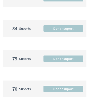
84
Suports
Donar suport
79
Suports
Donar suport
70
Suports
Donar suport