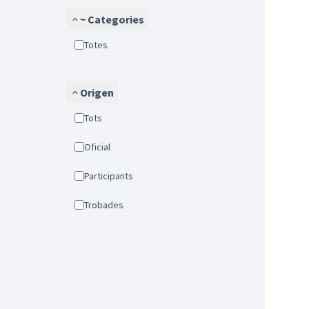
~ Categories
Totes
Origen
Tots
Oficial
Participants
Trobades